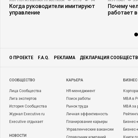
КОРПОРАТИВНАЯ ПРАКТИКА
5176
94
ЖУРНАЛ
39
Когда руководители имитируют
Почему че
управление
работает в
О ПРОЕКТЕ
F.A.Q.
РЕКЛАМА
ДЕКЛАРАЦИЯ СООБЩЕСТВ
CООБЩЕСТВО
КАРЬЕРА
БИЗНЕС
Лица Сообщества
HR-менеджмент
Корпора
Лига экспертов
Поиск работы
MBA в Р
История Сообщества
Рынок труда
MBA за 
Журнал Executive.ru
Личная эффективность
Рейтинг
Executive отдыхает
Планирование карьеры
Бизнес-
Управленческие вакансии
Бизнес-
НОВОСТИ
Справочник компаний
Книги п