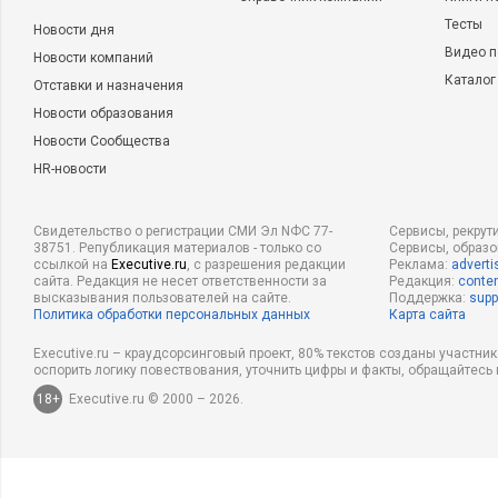
Тесты
Новости дня
Видео п
Новости компаний
Каталог
Отставки и назначения
Новости образования
Новости Сообщества
HR-новости
Свидетельство о регистрации СМИ Эл NФС 77-
Сервисы, рекрут
38751. Републикация материалов - только со
Сервисы, образ
ссылкой на
Executive.ru
, с разрешения редакции
Реклама:
adverti
сайта. Редакция не несет ответственности за
Редакция:
conten
высказывания пользователей на сайте.
Поддержка:
supp
Политика обработки персональных данных
Карта сайта
Executive.ru – краудсорсинговый проект, 80% текстов созданы участни
оспорить логику повествования, уточнить цифры и факты, обращайтесь 
18+
Executive.ru © 2000 – 2026.