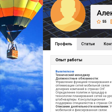
Але
55
Профиль
Cтатьи
Кон
Опыт работы
Вымпелком
Технический менеджер
Должностные обязанности:
Управление функцией планирования и
оптимизации сетей мобильной связи
дочерних компаний в странах СНГ.
Определение политик и процедур в
технологии планирования сетей на ур
штаб-квартиры. Консультационная
поддержка специалистов в странах СН
Описание деятельности компании:
У
мобильной и фиксированная связи.