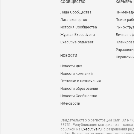
CООБЩЕСТВО
КАРЬЕРА
Лица Сообщества
HR-менед
Лига экспертов
Поиск раб
История Сообщества
Рынок тру
Журнал Executive.ru
Личная эф
Executive отдыхает
Планирова
Управленч
НОВОСТИ
Справочн
Новости дня
Новости компаний
Отставки и назначения
Новости образования
Новости Сообщества
HR-новости
Свидетельство о регистрации СМИ Эл NФС
38751. Републикация материалов - только
ссылкой на
Executive.ru
, с разрешения ре
сайта. Редакция не несет ответственности