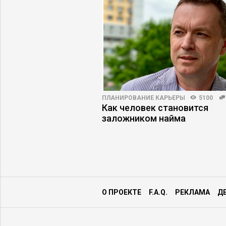
3879
18
ПЛАНИРОВАНИЕ КАРЬЕРЫ
5100
 как работать с
Как человек становится
рмит «завтраками»
заложником найма
О ПРОЕКТЕ
F.A.Q.
РЕКЛАМА
Д