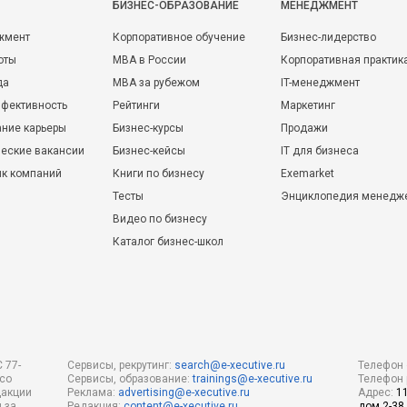
БИЗНЕС-ОБРАЗОВАНИЕ
МЕНЕДЖМЕНТ
жмент
Корпоративное обучение
Бизнес-лидерство
оты
MBA в России
Корпоративная практик
да
MBA за рубежом
IT-менеджмент
фективность
Рейтинги
Маркетинг
ние карьеры
Бизнес-курсы
Продажи
еские вакансии
Бизнес-кейсы
IT для бизнеса
ик компаний
Книги по бизнесу
Exemarket
Тесты
Энциклопедия менедж
Видео по бизнесу
Каталог бизнес-школ
 77-
Сервисы, рекрутинг:
search@e-xecutive.ru
Телефон 
 со
Сервисы, образование:
trainings@e-xecutive.ru
Телефон 
дакции
Реклама:
advertising@e-xecutive.ru
Адрес:
1
 за
Редакция:
content@e-xecutive.ru
дом 2-38,