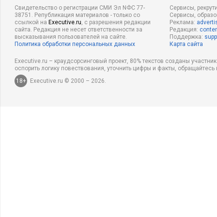
Свидетельство о регистрации СМИ Эл NФС 77-
Сервисы, рекрут
38751. Републикация материалов - только со
Сервисы, образ
ссылкой на
Executive.ru
, с разрешения редакции
Реклама:
adverti
сайта. Редакция не несет ответственности за
Редакция:
conten
высказывания пользователей на сайте.
Поддержка:
supp
Политика обработки персональных данных
Карта сайта
Executive.ru – краудсорсинговый проект, 80% текстов созданы участни
оспорить логику повествования, уточнить цифры и факты, обращайтесь 
18+
Executive.ru © 2000 – 2026.