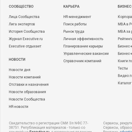
CООБЩЕСТВО
КАРЬЕРА
БИЗНЕС
Лица Сообщества
HR-менеджмент
Корпора
Лига экспертов
Поиск работы
MBA в Р
История Сообщества
Рынок труда
MBA за 
Журнал Executive.ru
Личная эффективность
Рейтинг
Executive отдыхает
Планирование карьеры
Бизнес-
Управленческие вакансии
Бизнес-
НОВОСТИ
Справочник компаний
Книги п
Тесты
Новости дня
Видео п
Новости компаний
Каталог
Отставки и назначения
Новости образования
Новости Сообщества
HR-новости
Свидетельство о регистрации СМИ Эл NФС 77-
Сервисы, рекрут
38751. Републикация материалов - только со
Сервисы, образ