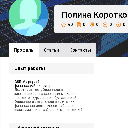
Полина
Коротко
60
0
0
0
0
Профиль
Cтатьи
Контакты
Опыт работы
АКБ Меркурий
финансовый директор
Должностные обязанности:
заключение договоров,прием выдача
депозитов курирование бухгалтерией
Описание деятельности компании:
финансовая деятельнось ,работа с
вкладами клиентов( кредиты ,депозиты )