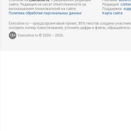
ссылкой на
Executive.ru
, с разрешения редакции
Реклама:
adverti
сайта. Редакция не несет ответственности за
Редакция:
conten
высказывания пользователей на сайте.
Поддержка:
supp
Политика обработки персональных данных
Карта сайта
Executive.ru – краудсорсинговый проект, 80% текстов созданы участни
оспорить логику повествования, уточнить цифры и факты, обращайтесь 
18+
Executive.ru © 2000 – 2026.