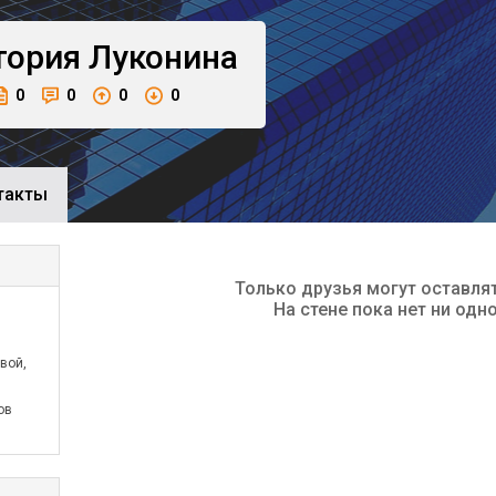
тория
Луконина
0
0
0
0
такты
Только друзья могут оставля
На стене пока нет ни одн
вой,
ов