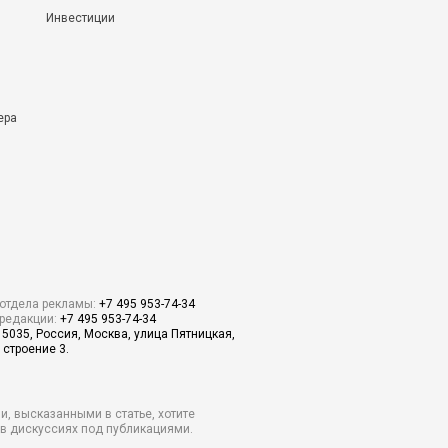
Инвестиции
ера
отдела рекламы:
+7 495 953-74-34
редакции:
+7 495 953-74-34
15035, Россия, Москва, улица Пятницкая,
 строение 3.
и, высказанными в статье, хотите
о в дискуссиях под публикациями.