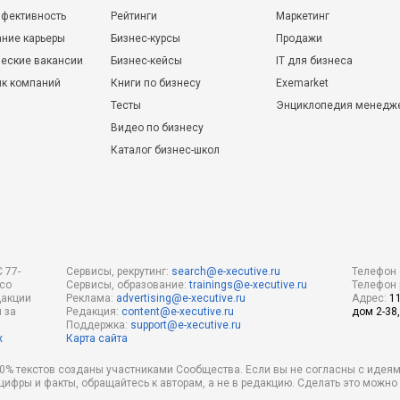
фективность
Рейтинги
Маркетинг
ние карьеры
Бизнес-курсы
Продажи
еские вакансии
Бизнес-кейсы
IT для бизнеса
ик компаний
Книги по бизнесу
Exemarket
Тесты
Энциклопедия менедж
Видео по бизнесу
Каталог бизнес-школ
 77-
Сервисы, рекрутинг:
search@e-xecutive.ru
Телефон 
 со
Сервисы, образование:
trainings@e-xecutive.ru
Телефон 
дакции
Реклама:
advertising@e-xecutive.ru
Адрес:
1
 за
Редакция:
content@e-xecutive.ru
дом 2-38,
Поддержка:
support@e-xecutive.ru
х
Карта сайта
 80% текстов созданы участниками Сообщества. Если вы не согласны с идеям
 цифры и факты, обращайтесь к авторам, а не в редакцию. Сделать это можн