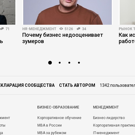
71
HR-МЕНЕДЖМЕНТ
5126
34
РЫНОК 
Почему бизнес недооценивает
Как и
ть
зумеров
работ
ЕКЛАРАЦИЯ СООБЩЕСТВА
СТАТЬ АВТОРОМ
1342 пользовате
БИЗНЕС-ОБРАЗОВАНИЕ
МЕНЕДЖМЕНТ
жмент
Корпоративное обучение
Бизнес-лидерство
оты
MBA в России
Корпоративная практик
да
MBA за рубежом
IT-менеджмент