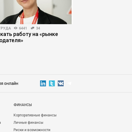
ТРУДА
6441
34
КОРПОРАТИВНАЯ ПРАКТИКА
скать работу на «рынке
Укрощение незамени
одателя»
сломить сопротивл
ля онлайн
ФИНАНСЫ
Корпоративные финансы
а
Личные финансы
Риски и возможности