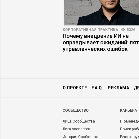
НОСТИ
4597
63
КОРПОРАТИВНАЯ ПРАКТИКА
5326
а работу: куда
Почему внедрение ИИ не
нимать» цифровых
оправдывает ожиданий: пя
управленческих ошибок
О ПРОЕКТЕ
F.A.Q.
РЕКЛАМА
Д
CООБЩЕСТВО
КАРЬЕРА
Лица Сообщества
HR-менед
Лига экспертов
Поиск раб
История Сообщества
Рынок тру