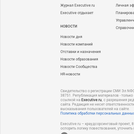
Журнал Executive.ru
Личная эф
Executive отдыхает
Планирова
Управленч
НОВОСТИ
Справочн
Новости дня
Новости компаний
Отставки и назначения
Новости образования
Новости Сообщества
HR-новости
Свидетельство о регистрации СМИ Эл NФС
38751. Републикация материалов - только
ссылкой на
Executive.ru
, с разрешения ре
сайта. Редакция не несет ответственности
высказывания пользователей на сайте.
Политика обработки персональных данны
Executive.ru – краудсорсинговый проект,
оспорить логику повествования, уточнить