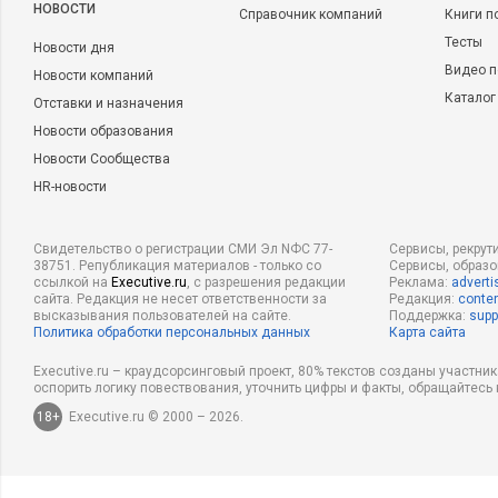
НОВОСТИ
Справочник компаний
Книги п
Тесты
Новости дня
Видео п
Новости компаний
Каталог
Отставки и назначения
Новости образования
Новости Сообщества
HR-новости
Свидетельство о регистрации СМИ Эл NФС 77-
Сервисы, рекрут
38751. Републикация материалов - только со
Сервисы, образ
ссылкой на
Executive.ru
, с разрешения редакции
Реклама:
adverti
сайта. Редакция не несет ответственности за
Редакция:
conten
высказывания пользователей на сайте.
Поддержка:
supp
Политика обработки персональных данных
Карта сайта
Executive.ru – краудсорсинговый проект, 80% текстов созданы участни
оспорить логику повествования, уточнить цифры и факты, обращайтесь 
18+
Executive.ru © 2000 – 2026.