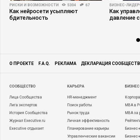
РИСКИ И ВОЗМОЖНОСТИ
5304
67
БИЗНЕС-ЛИДЕР
Как нейросети усыпляют
Как управ
бдительность
давление с
О ПРОЕКТЕ
F.A.Q.
РЕКЛАМА
ДЕКЛАРАЦИЯ СООБЩЕСТВ
CООБЩЕСТВО
КАРЬЕРА
БИЗНЕС
Лица Сообщества
HR-менеджмент
Корпора
Лига экспертов
Поиск работы
MBA в Р
История Сообщества
Рынок труда
MBA за 
Журнал Executive.ru
Личная эффективность
Рейтинг
Executive отдыхает
Планирование карьеры
Бизнес-
Управленческие вакансии
Бизнес-