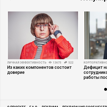
обязательств. Участвует от имени
предприятия в ярмарках, торгах, на биржах,
выставках по рекламе и реализации
продукции (товаров, услуг). анированию,
сбыту, продаже; контролирует их работу
Описание деятельности компании:
ООО
ЦП «Эко-Продукция» 14 лет на рынке услуг. С
2000 года компания занимаемся
производством и поставкой всех видов
плодородного грунта (торфа, торфо-
песчаной и торфо-земельной смесей,
чернозема, грунта на основе пойменной
земли и других), поставкой семян газонных
трав и посадочного материала (лиственных
деревьев и кустарников, хвойных деревьев
и кустарников, многолетних цветов) на
нужды озеленения и благоустройства
территорий.
ЛИЧНАЯ ЭФФЕКТИВНОСТЬ
13675
522
КОРПОРАТИВНО
Из каких компонентов состоит
Дефицит на
доверие
сотруднико
работы по