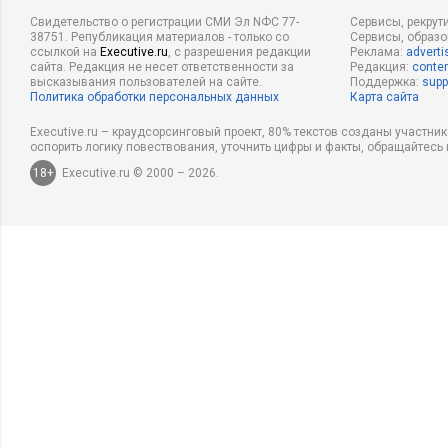
Свидетельство о регистрации СМИ Эл NФС 77-
Сервисы, рекрут
38751. Републикация материалов - только со
Сервисы, образ
ссылкой на
Executive.ru
, с разрешения редакции
Реклама:
adverti
сайта. Редакция не несет ответственности за
Редакция:
conten
высказывания пользователей на сайте.
Поддержка:
supp
Политика обработки персональных данных
Карта сайта
Executive.ru – краудсорсинговый проект, 80% текстов созданы участни
оспорить логику повествования, уточнить цифры и факты, обращайтесь 
18+
Executive.ru © 2000 – 2026.