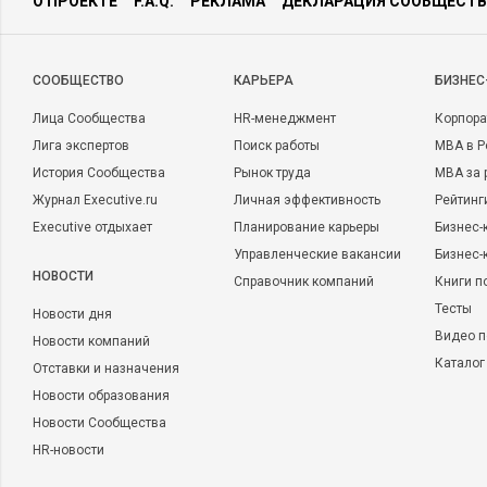
О ПРОЕКТЕ
F.A.Q.
РЕКЛАМА
ДЕКЛАРАЦИЯ СООБЩЕСТВ
CООБЩЕСТВО
КАРЬЕРА
БИЗНЕС
Лица Сообщества
HR-менеджмент
Корпора
Лига экспертов
Поиск работы
MBA в Р
История Сообщества
Рынок труда
MBA за 
Журнал Executive.ru
Личная эффективность
Рейтинг
Executive отдыхает
Планирование карьеры
Бизнес-
Управленческие вакансии
Бизнес-
НОВОСТИ
Справочник компаний
Книги п
Тесты
Новости дня
Видео п
Новости компаний
Каталог
Отставки и назначения
Новости образования
Новости Сообщества
HR-новости