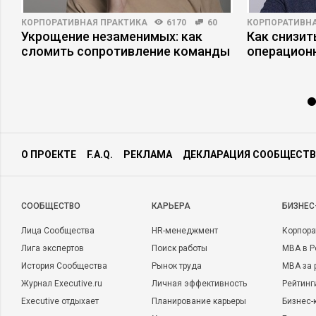
КОРПОРАТИВНАЯ ПРАКТИКА
6170
60
КОРПОРАТИВНА
ь
Укрощение незаменимых: как
Как снизит
сломить сопротивление команды
операцион
О ПРОЕКТЕ
F.A.Q.
РЕКЛАМА
ДЕКЛАРАЦИЯ СООБЩЕСТВ
CООБЩЕСТВО
КАРЬЕРА
БИЗНЕС
Лица Сообщества
HR-менеджмент
Корпора
Лига экспертов
Поиск работы
MBA в Р
История Сообщества
Рынок труда
MBA за 
Журнал Executive.ru
Личная эффективность
Рейтинг
Executive отдыхает
Планирование карьеры
Бизнес-