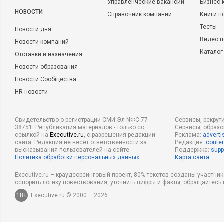
Управленческие вакансии
Бизнес-
НОВОСТИ
Справочник компаний
Книги п
Тесты
Новости дня
Видео п
Новости компаний
Каталог
Отставки и назначения
Новости образования
Новости Сообщества
HR-новости
Свидетельство о регистрации СМИ Эл NФС 77-
Сервисы, рекрут
38751. Републикация материалов - только со
Сервисы, образ
ссылкой на
Executive.ru
, с разрешения редакции
Реклама:
adverti
сайта. Редакция не несет ответственности за
Редакция:
conten
высказывания пользователей на сайте.
Поддержка:
supp
Политика обработки персональных данных
Карта сайта
Executive.ru – краудсорсинговый проект, 80% текстов созданы участни
оспорить логику повествования, уточнить цифры и факты, обращайтесь 
18+
Executive.ru © 2000 – 2026.