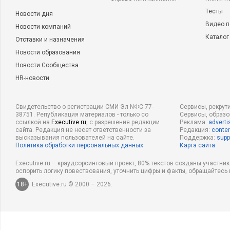
Тесты
Новости дня
Видео п
Новости компаний
Каталог
Отставки и назначения
Новости образования
Новости Сообщества
HR-новости
Свидетельство о регистрации СМИ Эл NФС 77-
Сервисы, рекрут
38751. Републикация материалов - только со
Сервисы, образ
ссылкой на
Executive.ru
, с разрешения редакции
Реклама:
adverti
сайта. Редакция не несет ответственности за
Редакция:
conten
высказывания пользователей на сайте.
Поддержка:
supp
Политика обработки персональных данных
Карта сайта
Executive.ru – краудсорсинговый проект, 80% текстов созданы участни
оспорить логику повествования, уточнить цифры и факты, обращайтесь 
18+
Executive.ru © 2000 – 2026.