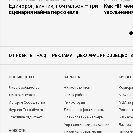
HR-МЕНЕДЖМЕНТ
4153
13
HR-МЕНЕДЖМЕ
Единорог, винтик, почтальон – три
Как HR-мен
сценария найма персонала
увольнени
О ПРОЕКТЕ
F.A.Q.
РЕКЛАМА
ДЕКЛАРАЦИЯ СООБЩЕСТВ
CООБЩЕСТВО
КАРЬЕРА
БИЗНЕС
Лица Сообщества
HR-менеджмент
Корпора
Лига экспертов
Поиск работы
MBA в Р
История Сообщества
Рынок труда
MBA за 
Журнал Executive.ru
Личная эффективность
Рейтинг
Executive отдыхает
Планирование карьеры
Бизнес-
Управленческие вакансии
Бизнес-
НОВОСТИ
Справочник компаний
Книги п