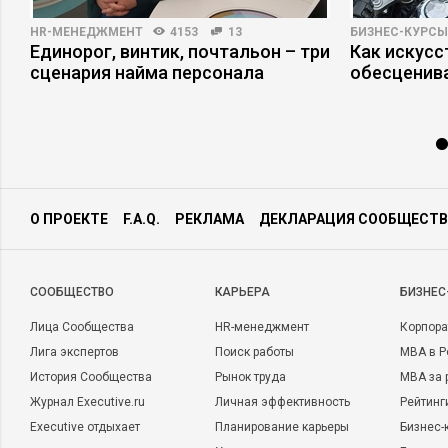
HR-МЕНЕДЖМЕНТ
4153
13
БИЗНЕС-КУРСЫ
Единорог, винтик, почтальон – три
Как искусс
сценария найма персонала
обесценив
О ПРОЕКТЕ
F.A.Q.
РЕКЛАМА
ДЕКЛАРАЦИЯ СООБЩЕСТВ
CООБЩЕСТВО
КАРЬЕРА
БИЗНЕС
Лица Сообщества
HR-менеджмент
Корпора
Лига экспертов
Поиск работы
MBA в Р
История Сообщества
Рынок труда
MBA за 
Журнал Executive.ru
Личная эффективность
Рейтинг
Executive отдыхает
Планирование карьеры
Бизнес-