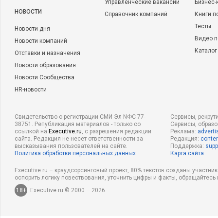
Управленческие вакансии
Бизнес-
НОВОСТИ
Справочник компаний
Книги п
Тесты
Новости дня
Видео п
Новости компаний
Каталог
Отставки и назначения
Новости образования
Новости Сообщества
HR-новости
Свидетельство о регистрации СМИ Эл NФС 77-
Сервисы, рекрут
38751. Републикация материалов - только со
Сервисы, образ
ссылкой на
Executive.ru
, с разрешения редакции
Реклама:
adverti
сайта. Редакция не несет ответственности за
Редакция:
conten
высказывания пользователей на сайте.
Поддержка:
supp
Политика обработки персональных данных
Карта сайта
Executive.ru – краудсорсинговый проект, 80% текстов созданы участни
оспорить логику повествования, уточнить цифры и факты, обращайтесь 
18+
Executive.ru © 2000 – 2026.