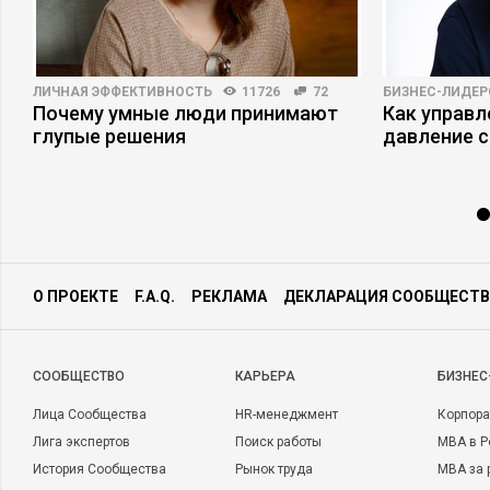
ЛИЧНАЯ ЭФФЕКТИВНОСТЬ
11726
72
БИЗНЕС-ЛИДЕР
–
Почему умные люди принимают
Как управ
глупые решения
давление с
О ПРОЕКТЕ
F.A.Q.
РЕКЛАМА
ДЕКЛАРАЦИЯ СООБЩЕСТВ
CООБЩЕСТВО
КАРЬЕРА
БИЗНЕС
Лица Сообщества
HR-менеджмент
Корпора
Лига экспертов
Поиск работы
MBA в Р
История Сообщества
Рынок труда
MBA за 