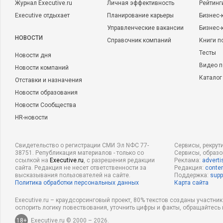
Журнал Executive.ru
Личная эффективность
Рейтинг
Executive отдыхает
Планирование карьеры
Бизнес-
Управленческие вакансии
Бизнес-
НОВОСТИ
Справочник компаний
Книги п
Тесты
Новости дня
Видео п
Новости компаний
Каталог
Отставки и назначения
Новости образования
Новости Сообщества
HR-новости
Свидетельство о регистрации СМИ Эл NФС 77-
Сервисы, рекрут
38751. Републикация материалов - только со
Сервисы, образ
ссылкой на
Executive.ru
, с разрешения редакции
Реклама:
adverti
сайта. Редакция не несет ответственности за
Редакция:
conten
высказывания пользователей на сайте.
Поддержка:
supp
Политика обработки персональных данных
Карта сайта
Executive.ru – краудсорсинговый проект, 80% текстов созданы участни
оспорить логику повествования, уточнить цифры и факты, обращайтесь 
18+
Executive.ru © 2000 – 2026.