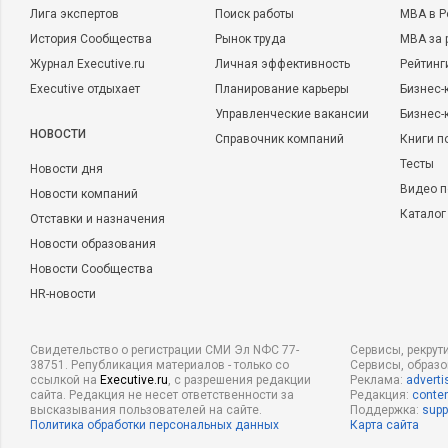
Лига экспертов
Поиск работы
MBA в Р
История Сообщества
Рынок труда
MBA за 
Журнал Executive.ru
Личная эффективность
Рейтинг
Executive отдыхает
Планирование карьеры
Бизнес-
Управленческие вакансии
Бизнес-
НОВОСТИ
Справочник компаний
Книги п
Тесты
Новости дня
Видео п
Новости компаний
Каталог
Отставки и назначения
Новости образования
Новости Сообщества
HR-новости
Свидетельство о регистрации СМИ Эл NФС 77-
Сервисы, рекрут
38751. Републикация материалов - только со
Сервисы, образ
ссылкой на
Executive.ru
, с разрешения редакции
Реклама:
adverti
сайта. Редакция не несет ответственности за
Редакция:
conten
высказывания пользователей на сайте.
Поддержка:
supp
Политика обработки персональных данных
Карта сайта