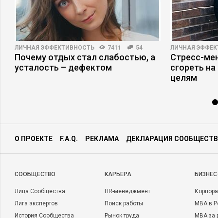
ЛИЧНАЯ ЭФФЕКТИВНОСТЬ
7411
54
ЛИЧНАЯ ЭФФЕ
Почему отдых стал слабостью, а
Стресс-мен
усталость – дефектом
сгореть на
целям
О ПРОЕКТЕ
F.A.Q.
РЕКЛАМА
ДЕКЛАРАЦИЯ СООБЩЕСТВ
CООБЩЕСТВО
КАРЬЕРА
БИЗНЕС
Лица Сообщества
HR-менеджмент
Корпора
Лига экспертов
Поиск работы
MBA в Р
История Сообщества
Рынок труда
MBA за 