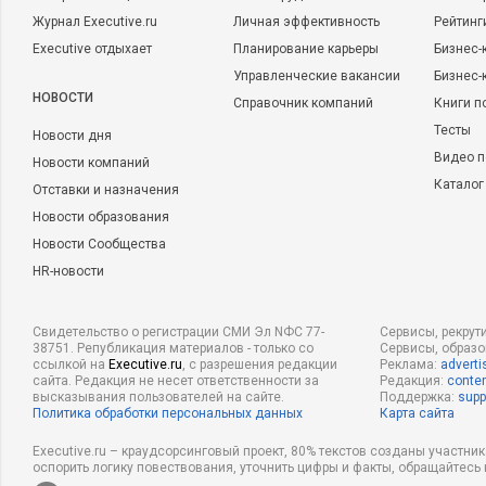
Журнал Executive.ru
Личная эффективность
Рейтинг
Executive отдыхает
Планирование карьеры
Бизнес-
Управленческие вакансии
Бизнес-
НОВОСТИ
Справочник компаний
Книги п
Тесты
Новости дня
Видео п
Новости компаний
Каталог
Отставки и назначения
Новости образования
Новости Сообщества
HR-новости
Свидетельство о регистрации СМИ Эл NФС 77-
Сервисы, рекрут
38751. Републикация материалов - только со
Сервисы, образ
ссылкой на
Executive.ru
, с разрешения редакции
Реклама:
adverti
сайта. Редакция не несет ответственности за
Редакция:
conten
высказывания пользователей на сайте.
Поддержка:
supp
Политика обработки персональных данных
Карта сайта
Executive.ru – краудсорсинговый проект, 80% текстов созданы участни
оспорить логику повествования, уточнить цифры и факты, обращайтесь 