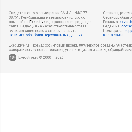
Свидетельство о регистрации СМИ Эл NФС 77-
Сервисы, рекрут
38751. Републикация материалов - только со
Сервисы, образ
ссылкой на
Executive.ru
, с разрешения редакции
Реклама:
adverti
сайта. Редакция не несет ответственности за
Редакция:
conten
высказывания пользователей на сайте.
Поддержка:
supp
Политика обработки персональных данных
Карта сайта
Executive.ru – краудсорсинговый проект, 80% текстов созданы участни
оспорить логику повествования, уточнить цифры и факты, обращайтесь 
18+
Executive.ru © 2000 – 2026.