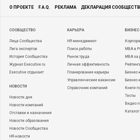
О ПРОЕКТЕ
F.A.Q.
РЕКЛАМА
ДЕКЛАРАЦИЯ СООБЩЕСТВ
CООБЩЕСТВО
КАРЬЕРА
БИЗНЕС
Лица Сообщества
HR-менеджмент
Корпора
Лига экспертов
Поиск работы
MBA в Р
История Сообщества
Рынок труда
MBA за 
Журнал Executive.ru
Личная эффективность
Рейтинг
Executive отдыхает
Планирование карьеры
Бизнес-
Управленческие вакансии
Бизнес-
НОВОСТИ
Справочник компаний
Книги п
Тесты
Новости дня
Видео п
Новости компаний
Каталог
Отставки и назначения
Новости образования
Новости Сообщества
HR-новости