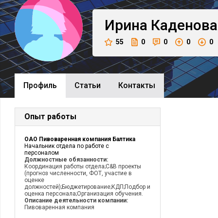
Ирина
Каденова
55
0
0
0
0
Профиль
Cтатьи
Контакты
Опыт работы
ОАО Пивоваренная компания Балтика
Начальник отдела по работе с
персоналом
Должностные обязанности:
Координация работы отдела;C&B проекты
(прогноз численности, ФОТ, участие в
оценке
должностей);Бюджетирование;КДП;Подбор и
оценка персонала;Организация обучения.
Описание деятельности компании:
Пивоваренная компания