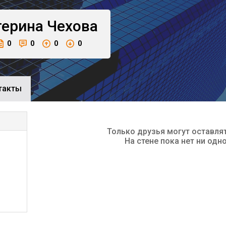
терина
Чехова
0
0
0
0
такты
Только друзья могут оставля
На стене пока нет ни одн