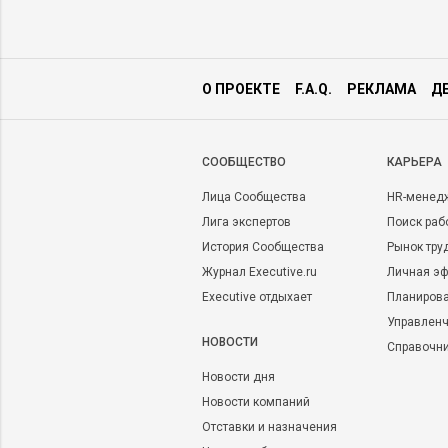
О ПРОЕКТЕ
F.A.Q.
РЕКЛАМА
Д
CООБЩЕСТВО
КАРЬЕРА
Лица Сообщества
HR-менед
Лига экспертов
Поиск раб
История Сообщества
Рынок тру
Журнал Executive.ru
Личная эф
Executive отдыхает
Планирова
Управленч
НОВОСТИ
Справочн
Новости дня
Новости компаний
Отставки и назначения