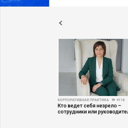
3990
24
КОРПОРАТИВНАЯ ПРАКТИКА
9118
 = новая базовая
Кто ведет себя незрело –
удника
сотрудники или руководите