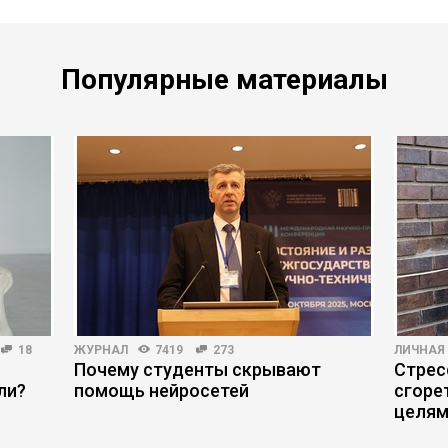
Популярные материалы
18
ЖУРНАЛ
7419
273
ЛИЧНАЯ
Почему студенты скрывают
Стрес
ли?
помощь нейросетей
сгоре
целя