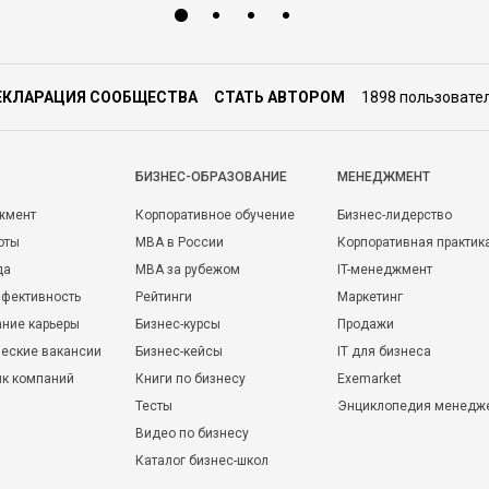
ЕКЛАРАЦИЯ СООБЩЕСТВА
СТАТЬ АВТОРОМ
1898 пользовате
БИЗНЕС-ОБРАЗОВАНИЕ
МЕНЕДЖМЕНТ
жмент
Корпоративное обучение
Бизнес-лидерство
оты
MBA в России
Корпоративная практик
да
MBA за рубежом
IT-менеджмент
фективность
Рейтинги
Маркетинг
ние карьеры
Бизнес-курсы
Продажи
еские вакансии
Бизнес-кейсы
IT для бизнеса
ик компаний
Книги по бизнесу
Exemarket
Тесты
Энциклопедия менедж
Видео по бизнесу
Каталог бизнес-школ