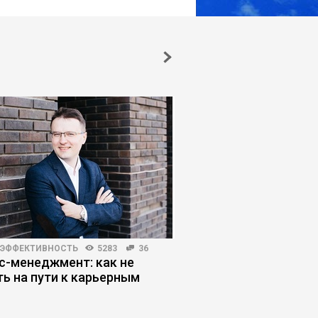
 ЭФФЕКТИВНОСТЬ
5283
36
ЛИЧНАЯ ЭФФЕКТИВНОСТЬ
с-менеджмент: как не
Режим выживания: к
ть на пути к карьерным
управляет решениям
м
руководителя