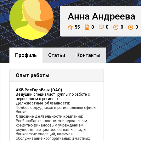
Анна
Андреева
55
0
0
0
0
Профиль
Cтатьи
Контакты
Опыт работы
АКБ РосЕвроБанк (ОАО)
Ведущий специалист Группы по работе с
персоналом в регионах
Должностные обязанности:
Подбор сотрудников в региональные офисы
банка
Описание деятельности компании:
РосЕвроБанк является универсальным
кредитно-финансовым учреждением,
осуществляющим все основные виды
банковских операций, включая
обслуживание корпоративных и частных