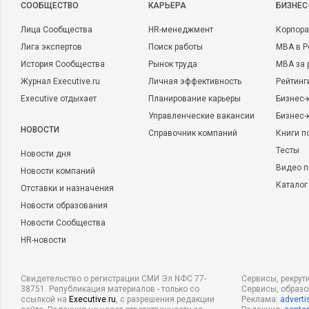
CООБЩЕСТВО
КАРЬЕРА
БИЗНЕС
Лица Сообщества
HR-менеджмент
Корпора
Лига экспертов
Поиск работы
MBA в Р
История Сообщества
Рынок труда
MBA за 
Журнал Executive.ru
Личная эффективность
Рейтинг
Executive отдыхает
Планирование карьеры
Бизнес-
Управленческие вакансии
Бизнес-
НОВОСТИ
Справочник компаний
Книги п
Тесты
Новости дня
Видео п
Новости компаний
Каталог
Отставки и назначения
Новости образования
Новости Сообщества
HR-новости
Свидетельство о регистрации СМИ Эл NФС 77-
Сервисы, рекрут
38751. Републикация материалов - только со
Сервисы, образ
ссылкой на
Executive.ru
, с разрешения редакции
Реклама:
adverti