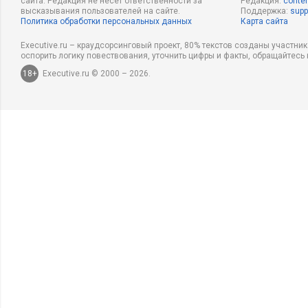
сайта. Редакция не несет ответственности за
Редакция:
conten
высказывания пользователей на сайте.
Поддержка:
supp
Политика обработки персональных данных
Карта сайта
Executive.ru – краудсорсинговый проект, 80% текстов созданы участни
оспорить логику повествования, уточнить цифры и факты, обращайтесь 
18+
Executive.ru © 2000 – 2026.