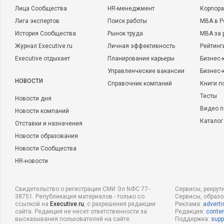
Лица Сообщества
HR-менеджмент
Корпора
Лига экспертов
Поиск работы
MBA в Р
История Сообщества
Рынок труда
MBA за 
Журнал Executive.ru
Личная эффективность
Рейтинг
Executive отдыхает
Планирование карьеры
Бизнес-
Управленческие вакансии
Бизнес-
НОВОСТИ
Справочник компаний
Книги п
Тесты
Новости дня
Видео п
Новости компаний
Каталог
Отставки и назначения
Новости образования
Новости Сообщества
HR-новости
Свидетельство о регистрации СМИ Эл NФС 77-
Сервисы, рекрут
38751. Републикация материалов - только со
Сервисы, образ
ссылкой на
Executive.ru
, с разрешения редакции
Реклама:
adverti
сайта. Редакция не несет ответственности за
Редакция:
conten
высказывания пользователей на сайте.
Поддержка:
supp