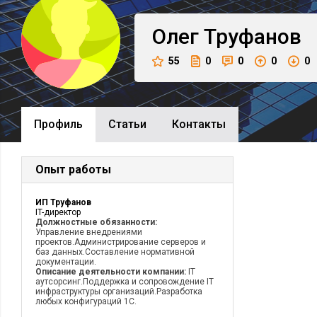
Олег
Труфанов
55
0
0
0
0
Профиль
Cтатьи
Контакты
Опыт работы
ИП Труфанов
IT-директор
Должностные обязанности:
Управление внедрениями
проектов.Администрирование серверов и
баз данных.Составление нормативной
документации.
Описание деятельности компании:
IT
аутсорсинг.Поддержка и сопровождение IT
инфраструктуры организаций.Разработка
любых конфигураций 1С.