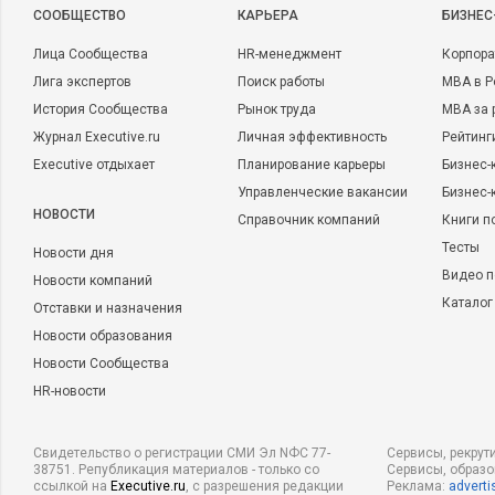
CООБЩЕСТВО
КАРЬЕРА
БИЗНЕС
Лица Сообщества
HR-менеджмент
Корпора
Лига экспертов
Поиск работы
MBA в Р
История Сообщества
Рынок труда
MBA за 
Журнал Executive.ru
Личная эффективность
Рейтинг
Executive отдыхает
Планирование карьеры
Бизнес-
Управленческие вакансии
Бизнес-
НОВОСТИ
Справочник компаний
Книги п
Тесты
Новости дня
Видео п
Новости компаний
Каталог
Отставки и назначения
Новости образования
Новости Сообщества
HR-новости
Свидетельство о регистрации СМИ Эл NФС 77-
Сервисы, рекрут
38751. Републикация материалов - только со
Сервисы, образ
ссылкой на
Executive.ru
, с разрешения редакции
Реклама:
adverti