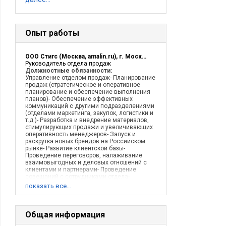
Опыт работы
ООО Стигс (Москва, amalin.ru), г. Москва
Руководитель отдела продаж
Должностные обязанности:
Управление отделом продаж- Планирование
продаж (стратегическое и оперативное
планирование и обеспечение выполнения
планов)- Обеспечение эффективных
коммуникаций с другими подразделениями
(отделами маркетинга, закупок, логистики и
т.д.)- Разработка и внедрение материалов,
стимулирующих продажи и увеличивающих
оперативность менеджеров- Запуск и
раскрутка новых брендов на Российском
рынке- Развитие клиентской базы-
Проведение переговоров, налаживание
взаимовыгодных и деловых отношений с
клиентами и партнерами- Проведение
совещаний с сотрудниками отдела-
Отслеживание соблюдения сотрудниками
показать все…
отдела коммерческой, финансовой
политики Компании- Координация
деятельности сотрудников- Разработка
мотивации сотрудников- Оценка
Общая информация
эффективности работы подчиненных,