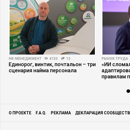
HR-МЕНЕДЖМЕНТ
4153
13
РЫНОК ТРУДА
Единорог, винтик, почтальон – три
«ИИ сломал
сценария найма персонала
адаптиров
правилам 
О ПРОЕКТЕ
F.A.Q.
РЕКЛАМА
ДЕКЛАРАЦИЯ СООБЩЕСТВ