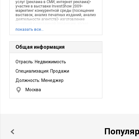
услуг (реклама в СМИ, интернет реклама)•
участие в выставке InvestShow 2009•
маркетинг конкурентной среды (посещение
выставок, анализ печатных изданий, анализ
деятельности агентств)• изготовление
печатной и рекламной продукции, кроме
дизайна• финансово-хозяйственная
показать все…
деятельность
Описание деятельности компании:
Консультация по вопросам инвестирования
в недвижимость БолгарииИндивидуальный
Общая информация
подбор будущей
собственностиОрганизация
ознакомительного тура от планирования
Отрасль: Недвижимость
поездки до встречи и сопровождения на
месте пребыванияЮридическое
Специализация: Продажи
сопровождение сделки и разработка схемы
оплатыКонсультация по бытовым
вопросамуправление активамипрямые
Должность:
Менеджер
инвестиции
Москва
Популя