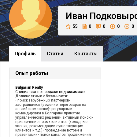
Иван
Подковыр
55
0
0
0
0
Профиль
Cтатьи
Контакты
Опыт работы
Bulgarian Realty
Специалист по продаже недвижимости
Должностные обязанности:
• поиск зарубежных партнеров-
застройщиков (ведение переговоров на
английском языке)• регулярные
командировки в Болгарию• принятие
управленческих решений• активный поиск и
привлечение новых клиентов (холодные
звонки, рекомендации существующих
клиентов и т.д.)• проведение встреч и
презентаций• поиск каналов продвижения