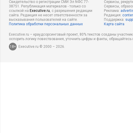
Свидетельство о регистрации СМИ Эл NФС 77-
Сервисы, рекрут
38751. Републикация материалов - только со
Сервисы, образ
ссылкой на
Executive.ru
, с разрешения редакции
Реклама:
adverti
сайта. Редакция не несет ответственности за
Редакция:
conten
высказывания пользователей на сайте.
Поддержка:
supp
Политика обработки персональных данных
Карта сайта
Executive.ru – краудсорсинговый проект, 80% текстов созданы участни
оспорить логику повествования, уточнить цифры и факты, обращайтесь 
18+
Executive.ru © 2000 – 2026.