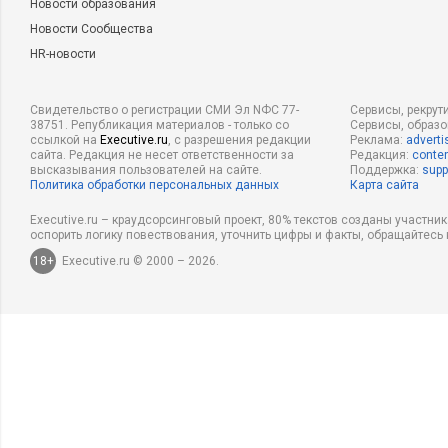
Новости образования
Новости Сообщества
HR-новости
Свидетельство о регистрации СМИ Эл NФС 77-
Сервисы, рекрут
38751. Републикация материалов - только со
Сервисы, образ
ссылкой на
Executive.ru
, с разрешения редакции
Реклама:
adverti
сайта. Редакция не несет ответственности за
Редакция:
conten
высказывания пользователей на сайте.
Поддержка:
supp
Политика обработки персональных данных
Карта сайта
Executive.ru – краудсорсинговый проект, 80% текстов созданы участни
оспорить логику повествования, уточнить цифры и факты, обращайтесь 
18+
Executive.ru © 2000 – 2026.