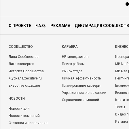
О ПРОЕКТЕ
F.A.Q.
РЕКЛАМА
ДЕКЛАРАЦИЯ СООБЩЕСТВ
CООБЩЕСТВО
КАРЬЕРА
БИЗНЕС
Лица Сообщества
HR-менеджмент
Корпора
Лига экспертов
Поиск работы
MBA в Р
История Сообщества
Рынок труда
MBA за 
Журнал Executive.ru
Личная эффективность
Рейтинг
Executive отдыхает
Планирование карьеры
Бизнес-
Управленческие вакансии
Бизнес-
НОВОСТИ
Справочник компаний
Книги п
Тесты
Новости дня
Видео п
Новости компаний
Каталог
Отставки и назначения