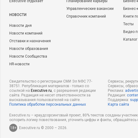
Executive отдыхает
Планирование карьеры
Бизнес-
Управленческие вакансии
Бизнес-
НОВОСТИ
Справочник компаний
Книги п
Тесты
Новости дня
Видео п
Новости компаний
Каталог
Отставки и назначения
Новости образования
Новости Сообщества
HR-новости
Свидетельство о регистрации СМИ Эл NФС 77-
Сервисы, рекрут
38751. Републикация материалов - только со
Сервисы, образ
ссылкой на
Executive.ru
, с разрешения редакции
Реклама:
adverti
сайта. Редакция не несет ответственности за
Редакция:
conten
высказывания пользователей на сайте.
Поддержка:
supp
Политика обработки персональных данных
Карта сайта
Executive.ru – краудсорсинговый проект, 80% текстов созданы участни
оспорить логику повествования, уточнить цифры и факты, обращайтесь 
18+
Executive.ru © 2000 – 2026.