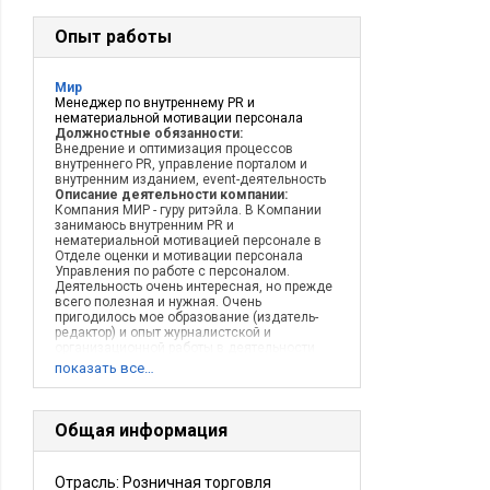
Опыт работы
Мир
Менеджер по внутреннему PR и
нематериальной мотивации персонала
Должностные обязанности:
Внедрение и оптимизация процессов
внутреннего PR, управление порталом и
внутренним изданием, event-деятельность
Описание деятельности компании:
Компания МИР - гуру ритэйла. В Компании
занимаюсь внутренним PR и
нематериальной мотивацией персонале в
Отделе оценки и мотивации персонала
Управления по работе с персоналом.
Деятельность очень интересная, но прежде
всего полезная и нужная. Очень
пригодилось мое образование (издатель-
редактор) и опыт журналистской и
организационной работы в деятельности
издательства. Считаю полезным хотя бы раз
показать все…
в полгода посещать профессиональные
тренинги, повышающие квалификацию и
предоставлющие возможность подпитаться
новыми идеями для внедрения их в
Общая информация
рабочий процесс.
Отрасль: Розничная торговля