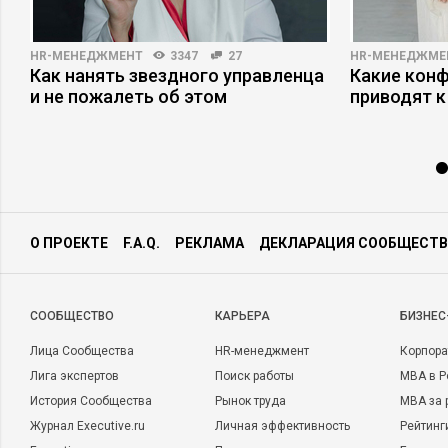
HR-МЕНЕДЖМЕНТ
3347
27
HR-МЕНЕДЖМЕ
Как нанять звездного управленца
Какие кон
и не пожалеть об этом
приводят к
О ПРОЕКТЕ
F.A.Q.
РЕКЛАМА
ДЕКЛАРАЦИЯ СООБЩЕСТВ
CООБЩЕСТВО
КАРЬЕРА
БИЗНЕС
Лица Сообщества
HR-менеджмент
Корпора
Лига экспертов
Поиск работы
MBA в Р
История Сообщества
Рынок труда
MBA за 
Журнал Executive.ru
Личная эффективность
Рейтинг