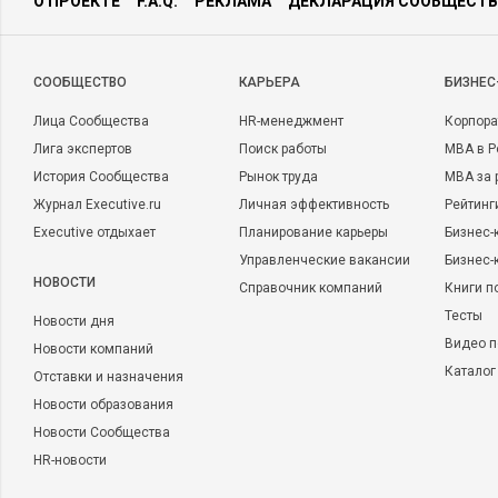
О ПРОЕКТЕ
F.A.Q.
РЕКЛАМА
ДЕКЛАРАЦИЯ СООБЩЕСТВ
CООБЩЕСТВО
КАРЬЕРА
БИЗНЕС
Лица Сообщества
HR-менеджмент
Корпора
Лига экспертов
Поиск работы
MBA в Р
История Сообщества
Рынок труда
MBA за 
Журнал Executive.ru
Личная эффективность
Рейтинг
Executive отдыхает
Планирование карьеры
Бизнес-
Управленческие вакансии
Бизнес-
НОВОСТИ
Справочник компаний
Книги п
Тесты
Новости дня
Видео п
Новости компаний
Каталог
Отставки и назначения
Новости образования
Новости Сообщества
HR-новости