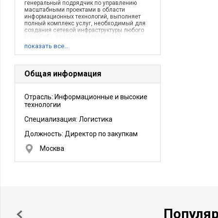
генеральный подрядчик по управлению
масштабными проектами в области
информационных технологий, выполняет
полный комплекс услуг, необходимый для
создания сетевой инфраструктуры любого
масштаба, занимается проектным
финансирован
показать все…
Общая информация
Отрасль: Информационные и высокие
технологии
Специализация: Логистика
Должность:
Директор по закупкам
Москва
Популя