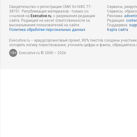
Свидетельство о регистрации СМИ Эл NФС 77-
Сервисы, рекрут
38751. Републикация материалов - только со
Сервисы, образ
ссылкой на
Executive.ru
, с разрешения редакции
Реклама:
adverti
сайта. Редакция не несет ответственности за
Редакция:
conten
высказывания пользователей на сайте.
Поддержка:
supp
Политика обработки персональных данных
Карта сайта
Executive.ru – краудсорсинговый проект, 80% текстов созданы участни
оспорить логику повествования, уточнить цифры и факты, обращайтесь 
18+
Executive.ru © 2000 – 2026.