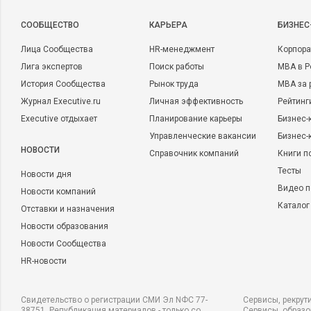
CООБЩЕСТВО
КАРЬЕРА
БИЗНЕС
Лица Сообщества
HR-менеджмент
Корпора
Лига экспертов
Поиск работы
MBA в Р
История Сообщества
Рынок труда
MBA за 
Журнал Executive.ru
Личная эффективность
Рейтинг
Executive отдыхает
Планирование карьеры
Бизнес-
Управленческие вакансии
Бизнес-
НОВОСТИ
Справочник компаний
Книги п
Тесты
Новости дня
Видео п
Новости компаний
Каталог
Отставки и назначения
Новости образования
Новости Сообщества
HR-новости
Свидетельство о регистрации СМИ Эл NФС 77-
Сервисы, рекрут
38751. Републикация материалов - только со
Сервисы, образ