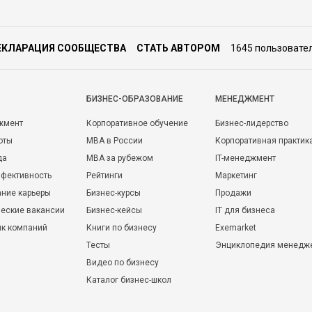
ЕКЛАРАЦИЯ СООБЩЕСТВА
СТАТЬ АВТОРОМ
1645 пользовате
БИЗНЕС-ОБРАЗОВАНИЕ
МЕНЕДЖМЕНТ
жмент
Корпоративное обучение
Бизнес-лидерство
оты
MBA в России
Корпоративная практик
да
MBA за рубежом
IT-менеджмент
фективность
Рейтинги
Маркетинг
ние карьеры
Бизнес-курсы
Продажи
еские вакансии
Бизнес-кейсы
IT для бизнеса
ик компаний
Книги по бизнесу
Exemarket
Тесты
Энциклопедия менедж
Видео по бизнесу
Каталог бизнес-школ