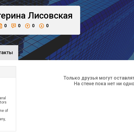
терина
Лисовская
0
0
0
0
такты
Только друзья могут оставля
На стене пока нет ни одн
eral
tors
ne of
any,