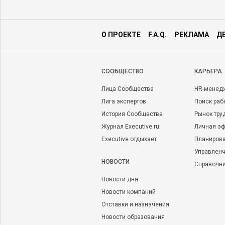
О ПРОЕКТЕ
F.A.Q.
РЕКЛАМА
Д
CООБЩЕСТВО
КАРЬЕРА
Лица Сообщества
HR-менед
Лига экспертов
Поиск раб
История Сообщества
Рынок тру
Журнал Executive.ru
Личная эф
Executive отдыхает
Планирова
Управленч
НОВОСТИ
Справочн
Новости дня
Новости компаний
Отставки и назначения
Новости образования