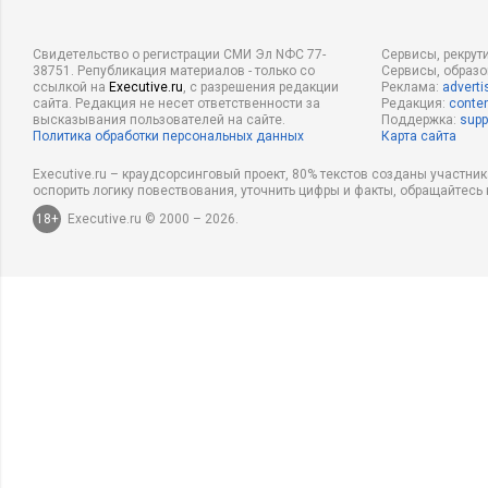
Свидетельство о регистрации СМИ Эл NФС 77-
Сервисы, рекрут
38751. Републикация материалов - только со
Сервисы, образ
ссылкой на
Executive.ru
, с разрешения редакции
Реклама:
adverti
сайта. Редакция не несет ответственности за
Редакция:
conten
высказывания пользователей на сайте.
Поддержка:
supp
Политика обработки персональных данных
Карта сайта
Executive.ru – краудсорсинговый проект, 80% текстов созданы участни
оспорить логику повествования, уточнить цифры и факты, обращайтесь 
18+
Executive.ru © 2000 – 2026.