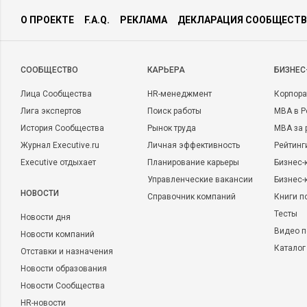
О ПРОЕКТЕ
F.A.Q.
РЕКЛАМА
ДЕКЛАРАЦИЯ СООБЩЕСТВ
CООБЩЕСТВО
КАРЬЕРА
БИЗНЕС
Лица Сообщества
HR-менеджмент
Корпора
Лига экспертов
Поиск работы
MBA в Р
История Сообщества
Рынок труда
MBA за 
Журнал Executive.ru
Личная эффективность
Рейтинг
Executive отдыхает
Планирование карьеры
Бизнес-
Управленческие вакансии
Бизнес-
НОВОСТИ
Справочник компаний
Книги п
Тесты
Новости дня
Видео п
Новости компаний
Каталог
Отставки и назначения
Новости образования
Новости Сообщества
HR-новости