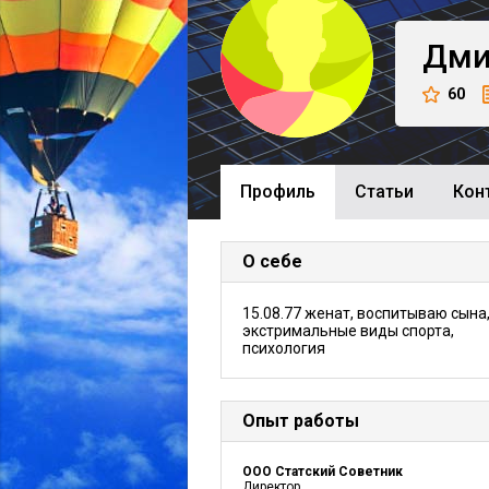
Дми
60
Профиль
Cтатьи
Кон
О себе
15.08.77 женат, воспитываю сына
экстримальные виды спорта,
психология
Опыт работы
ООО Статский Советник
Директор