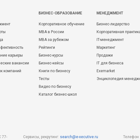
БИЗНЕС-ОБРАЗОВАНИЕ
МЕНЕДЖМЕНТ
жмент
Корпоративное обучение
Бизнес-лидерство
оты
MBA в России
Корпоративная практик
да
MBA за рубежом
IT-менеджмент
фективность
Рейтинги
Маркетинг
ние карьеры
Бизнес-курсы
Продажи
еские вакансии
Бизнес-кейсы
IT для бизнеса
ик компаний
Книги по бизнесу
Exemarket
Тесты
Энциклопедия менедж
Видео по бизнесу
Каталог бизнес-школ
 77-
Сервисы, рекрутинг:
search@e-xecutive.ru
Телефон 