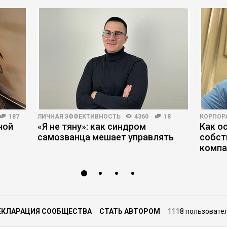
187
ЛИЧНАЯ ЭФФЕКТИВНОСТЬ
4360
18
КОРПОР
ной
«Я не тяну»: как синдром
Как о
самозванца мешает управлять
собст
комп
ЕКЛАРАЦИЯ СООБЩЕСТВА
СТАТЬ АВТОРОМ
1118 пользовате