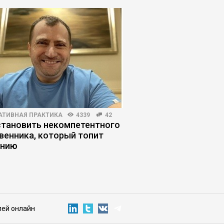
АТИВНАЯ ПРАКТИКА
4339
42
КОРПОРАТИВНАЯ ПРАКТИКА
становить некомпетентного
Как топ-менеджеру 
венника, который топит
жить в изоляции
анию
лей онлайн