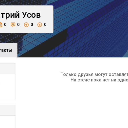
трий
Усов
0
0
0
0
такты
Только друзья могут оставля
На стене пока нет ни одн
,