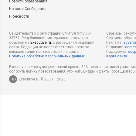
Новости образования
Новости Сообщества
HR-новости
Свидетельство о регистрации СМИ Эл NФС 77-
Сервисы, рекрут
38751. Републикация материалов - только со
Сервисы, образ
ссылкой на
Executive.ru
, с разрешения редакции
Реклама:
adverti
сайта. Редакция не несет ответственности за
Редакция:
conten
высказывания пользователей на сайте.
Поддержка:
supp
Политика обработки персональных данных
Карта сайта
Executive.ru – краудсорсинговый проект, 80% текстов созданы участни
оспорить логику повествования, уточнить цифры и факты, обращайтесь 
18+
Executive.ru © 2000 – 2026.