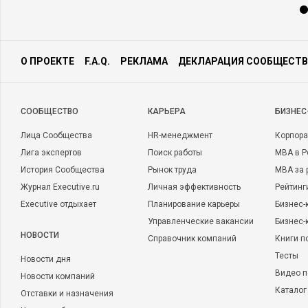
О ПРОЕКТЕ
F.A.Q.
РЕКЛАМА
ДЕКЛАРАЦИЯ СООБЩЕСТВ
CООБЩЕСТВО
КАРЬЕРА
БИЗНЕС
Лица Сообщества
HR-менеджмент
Корпора
Лига экспертов
Поиск работы
MBA в Р
История Сообщества
Рынок труда
MBA за 
Журнал Executive.ru
Личная эффективность
Рейтинг
Executive отдыхает
Планирование карьеры
Бизнес-
Управленческие вакансии
Бизнес-
НОВОСТИ
Справочник компаний
Книги п
Тесты
Новости дня
Видео п
Новости компаний
Каталог
Отставки и назначения