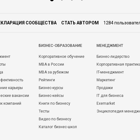
ЕКЛАРАЦИЯ СООБЩЕСТВА
СТАТЬ АВТОРОМ
1284 пользовате
БИЗНЕС-ОБРАЗОВАНИЕ
МЕНЕДЖМЕНТ
жмент
Корпоративное обучение
Бизнес-лидерство
оты
MBA в России
Корпоративная практик
да
MBA за рубежом
IT-менеджмент
фективность
Рейтинги
Маркетинг
ние карьеры
Бизнес-курсы
Продажи
еские вакансии
Бизнес-кейсы
IT для бизнеса
ик компаний
Книги по бизнесу
Exemarket
Тесты
Энциклопедия менедж
Видео по бизнесу
Каталог бизнес-школ