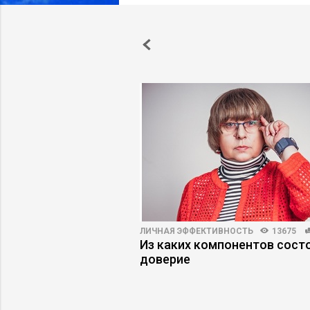
60
ЛИЧНАЯ ЭФФЕКТИВНОСТЬ
13675
было хуже», или
Из каких компонентов сост
ерестали строить
доверие
дущее