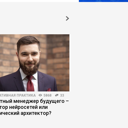
АТИВНАЯ ПРАКТИКА
5868
33
ЛИЧНАЯ ЭФФЕКТИВНОСТЬ
тный менеджер будущего –
Как выжить в инфор
тор нейросетей или
помойке
ический архитектор?