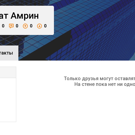
ат
Амрин
0
0
0
0
такты
Только друзья могут оставля
На стене пока нет ни одн