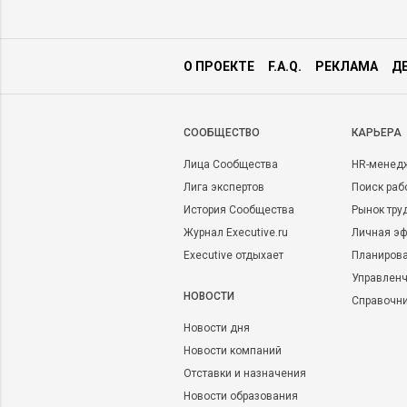
О ПРОЕКТЕ
F.A.Q.
РЕКЛАМА
Д
CООБЩЕСТВО
КАРЬЕРА
Лица Сообщества
HR-менед
Лига экспертов
Поиск раб
История Сообщества
Рынок тру
Журнал Executive.ru
Личная эф
Executive отдыхает
Планирова
Управленч
НОВОСТИ
Справочн
Новости дня
Новости компаний
Отставки и назначения
Новости образования