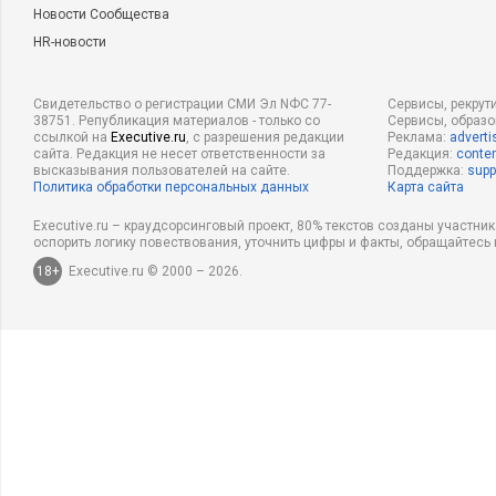
Новости Сообщества
HR-новости
Свидетельство о регистрации СМИ Эл NФС 77-
Сервисы, рекрут
38751. Републикация материалов - только со
Сервисы, образ
ссылкой на
Executive.ru
, с разрешения редакции
Реклама:
adverti
сайта. Редакция не несет ответственности за
Редакция:
conten
высказывания пользователей на сайте.
Поддержка:
supp
Политика обработки персональных данных
Карта сайта
Executive.ru – краудсорсинговый проект, 80% текстов созданы участни
оспорить логику повествования, уточнить цифры и факты, обращайтесь 
18+
Executive.ru © 2000 – 2026.