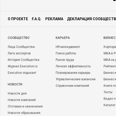
О ПРОЕКТЕ
F.A.Q.
РЕКЛАМА
ДЕКЛАРАЦИЯ СООБЩЕСТВ
CООБЩЕСТВО
КАРЬЕРА
БИЗНЕС
Лица Сообщества
HR-менеджмент
Корпора
Лига экспертов
Поиск работы
MBA в Р
История Сообщества
Рынок труда
MBA за 
Журнал Executive.ru
Личная эффективность
Рейтинг
Executive отдыхает
Планирование карьеры
Бизнес-
Управленческие вакансии
Бизнес-
НОВОСТИ
Справочник компаний
Книги п
Тесты
Новости дня
Видео п
Новости компаний
Каталог
Отставки и назначения
Новости образования