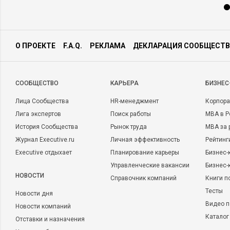
О ПРОЕКТЕ
F.A.Q.
РЕКЛАМА
ДЕКЛАРАЦИЯ СООБЩЕСТВ
CООБЩЕСТВО
КАРЬЕРА
БИЗНЕС
Лица Сообщества
HR-менеджмент
Корпора
Лига экспертов
Поиск работы
MBA в Р
История Сообщества
Рынок труда
MBA за 
Журнал Executive.ru
Личная эффективность
Рейтинг
Executive отдыхает
Планирование карьеры
Бизнес-
Управленческие вакансии
Бизнес-
НОВОСТИ
Справочник компаний
Книги п
Тесты
Новости дня
Видео п
Новости компаний
Каталог
Отставки и назначения