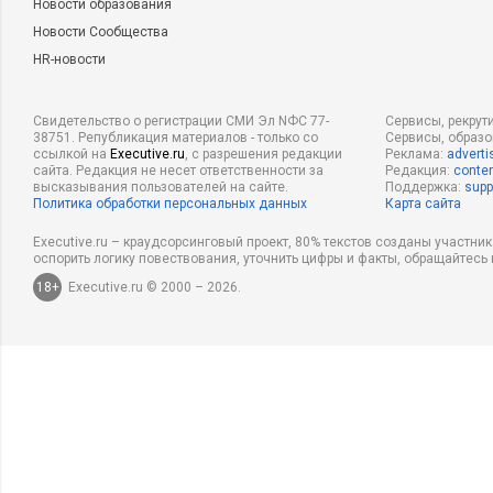
Новости образования
Новости Сообщества
HR-новости
Свидетельство о регистрации СМИ Эл NФС 77-
Сервисы, рекрут
38751. Републикация материалов - только со
Сервисы, образ
ссылкой на
Executive.ru
, с разрешения редакции
Реклама:
adverti
сайта. Редакция не несет ответственности за
Редакция:
conten
высказывания пользователей на сайте.
Поддержка:
supp
Политика обработки персональных данных
Карта сайта
Executive.ru – краудсорсинговый проект, 80% текстов созданы участни
оспорить логику повествования, уточнить цифры и факты, обращайтесь 
18+
Executive.ru © 2000 – 2026.