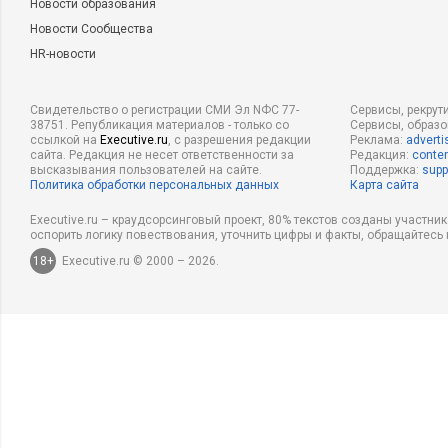
Новости образования
Новости Сообщества
HR-новости
Свидетельство о регистрации СМИ Эл NФС 77-
Сервисы, рекрут
38751. Републикация материалов - только со
Сервисы, образ
ссылкой на
Executive.ru
, с разрешения редакции
Реклама:
adverti
сайта. Редакция не несет ответственности за
Редакция:
conten
высказывания пользователей на сайте.
Поддержка:
supp
Политика обработки персональных данных
Карта сайта
Executive.ru – краудсорсинговый проект, 80% текстов созданы участни
оспорить логику повествования, уточнить цифры и факты, обращайтесь 
18+
Executive.ru © 2000 – 2026.