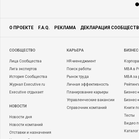
О ПРОЕКТЕ
F.A.Q.
РЕКЛАМА
ДЕКЛАРАЦИЯ СООБЩЕСТВ
CООБЩЕСТВО
КАРЬЕРА
БИЗНЕС
Лица Сообщества
HR-менеджмент
Корпора
Лига экспертов
Поиск работы
MBA в Р
История Сообщества
Рынок труда
MBA за 
Журнал Executive.ru
Личная эффективность
Рейтинг
Executive отдыхает
Планирование карьеры
Бизнес-
Управленческие вакансии
Бизнес-
НОВОСТИ
Справочник компаний
Книги п
Тесты
Новости дня
Видео п
Новости компаний
Каталог
Отставки и назначения