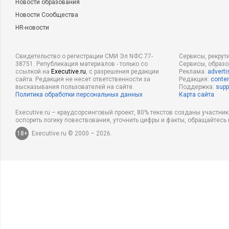
Новости образования
Новости Сообщества
HR-новости
Свидетельство о регистрации СМИ Эл NФС 77-
Сервисы, рекрут
38751. Републикация материалов - только со
Сервисы, образ
ссылкой на
Executive.ru
, с разрешения редакции
Реклама:
adverti
сайта. Редакция не несет ответственности за
Редакция:
conten
высказывания пользователей на сайте.
Поддержка:
supp
Политика обработки персональных данных
Карта сайта
Executive.ru – краудсорсинговый проект, 80% текстов созданы участни
оспорить логику повествования, уточнить цифры и факты, обращайтесь 
18+
Executive.ru © 2000 – 2026.