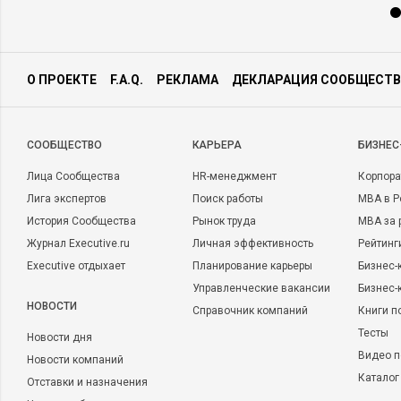
О ПРОЕКТЕ
F.A.Q.
РЕКЛАМА
ДЕКЛАРАЦИЯ СООБЩЕСТВ
CООБЩЕСТВО
КАРЬЕРА
БИЗНЕС
Лица Сообщества
HR-менеджмент
Корпора
Лига экспертов
Поиск работы
MBA в Р
История Сообщества
Рынок труда
MBA за 
Журнал Executive.ru
Личная эффективность
Рейтинг
Executive отдыхает
Планирование карьеры
Бизнес-
Управленческие вакансии
Бизнес-
НОВОСТИ
Справочник компаний
Книги п
Тесты
Новости дня
Видео п
Новости компаний
Каталог
Отставки и назначения