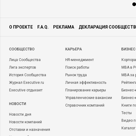
О ПРОЕКТЕ
F.A.Q.
РЕКЛАМА
ДЕКЛАРАЦИЯ СООБЩЕСТВ
CООБЩЕСТВО
КАРЬЕРА
БИЗНЕС
Лица Сообщества
HR-менеджмент
Корпора
Лига экспертов
Поиск работы
MBA в Р
История Сообщества
Рынок труда
MBA за 
Журнал Executive.ru
Личная эффективность
Рейтинг
Executive отдыхает
Планирование карьеры
Бизнес-
Управленческие вакансии
Бизнес-
НОВОСТИ
Справочник компаний
Книги п
Тесты
Новости дня
Видео п
Новости компаний
Каталог
Отставки и назначения