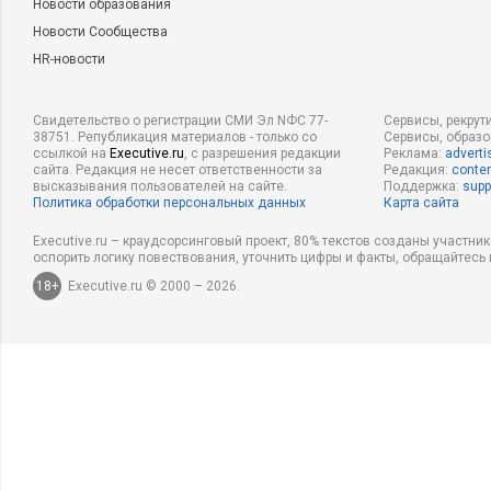
Новости образования
Новости Сообщества
HR-новости
Свидетельство о регистрации СМИ Эл NФС 77-
Сервисы, рекрут
38751. Републикация материалов - только со
Сервисы, образ
ссылкой на
Executive.ru
, с разрешения редакции
Реклама:
adverti
сайта. Редакция не несет ответственности за
Редакция:
conten
высказывания пользователей на сайте.
Поддержка:
supp
Политика обработки персональных данных
Карта сайта
Executive.ru – краудсорсинговый проект, 80% текстов созданы участни
оспорить логику повествования, уточнить цифры и факты, обращайтесь 
18+
Executive.ru © 2000 – 2026.