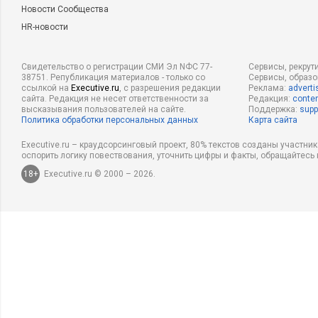
Новости Сообщества
HR-новости
Свидетельство о регистрации СМИ Эл NФС 77-
Сервисы, рекрут
38751. Републикация материалов - только со
Сервисы, образ
ссылкой на
Executive.ru
, с разрешения редакции
Реклама:
adverti
сайта. Редакция не несет ответственности за
Редакция:
conten
высказывания пользователей на сайте.
Поддержка:
supp
Политика обработки персональных данных
Карта сайта
Executive.ru – краудсорсинговый проект, 80% текстов созданы участни
оспорить логику повествования, уточнить цифры и факты, обращайтесь 
18+
Executive.ru © 2000 – 2026.