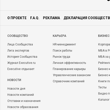
О ПРОЕКТЕ
F.A.Q.
РЕКЛАМА
ДЕКЛАРАЦИЯ СООБЩЕСТВ
CООБЩЕСТВО
КАРЬЕРА
БИЗНЕС
Лица Сообщества
HR-менеджмент
Корпора
Лига экспертов
Поиск работы
MBA в Р
История Сообщества
Рынок труда
MBA за 
Журнал Executive.ru
Личная эффективность
Рейтинг
Executive отдыхает
Планирование карьеры
Бизнес-
Управленческие вакансии
Бизнес-
НОВОСТИ
Справочник компаний
Книги п
Тесты
Новости дня
Видео п
Новости компаний
Каталог
Отставки и назначения
Новости образования