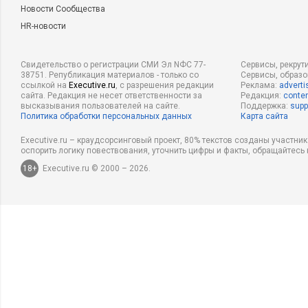
Новости Сообщества
HR-новости
Свидетельство о регистрации СМИ Эл NФС 77-
Сервисы, рекрут
38751. Републикация материалов - только со
Сервисы, образ
ссылкой на
Executive.ru
, с разрешения редакции
Реклама:
adverti
сайта. Редакция не несет ответственности за
Редакция:
conten
высказывания пользователей на сайте.
Поддержка:
supp
Политика обработки персональных данных
Карта сайта
Executive.ru – краудсорсинговый проект, 80% текстов созданы участни
оспорить логику повествования, уточнить цифры и факты, обращайтесь 
18+
Executive.ru © 2000 – 2026.