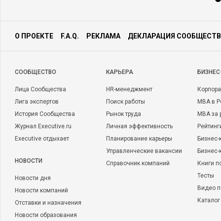
О ПРОЕКТЕ
F.A.Q.
РЕКЛАМА
ДЕКЛАРАЦИЯ СООБЩЕСТВ
CООБЩЕСТВО
КАРЬЕРА
БИЗНЕС
Лица Сообщества
HR-менеджмент
Корпора
Лига экспертов
Поиск работы
MBA в Р
История Сообщества
Рынок труда
MBA за 
Журнал Executive.ru
Личная эффективность
Рейтинг
Executive отдыхает
Планирование карьеры
Бизнес-
Управленческие вакансии
Бизнес-
НОВОСТИ
Справочник компаний
Книги п
Тесты
Новости дня
Видео п
Новости компаний
Каталог
Отставки и назначения
Новости образования