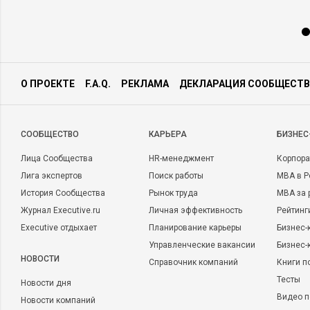
О ПРОЕКТЕ
F.A.Q.
РЕКЛАМА
ДЕКЛАРАЦИЯ СООБЩЕСТВ
CООБЩЕСТВО
КАРЬЕРА
БИЗНЕС
Лица Сообщества
HR-менеджмент
Корпора
Лига экспертов
Поиск работы
MBA в Р
История Сообщества
Рынок труда
MBA за 
Журнал Executive.ru
Личная эффективность
Рейтинг
Executive отдыхает
Планирование карьеры
Бизнес-
Управленческие вакансии
Бизнес-
НОВОСТИ
Справочник компаний
Книги п
Тесты
Новости дня
Видео п
Новости компаний