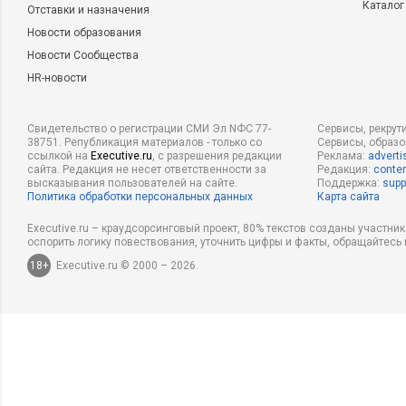
Каталог
Отставки и назначения
Новости образования
Новости Сообщества
HR-новости
Свидетельство о регистрации СМИ Эл NФС 77-
Сервисы, рекрут
38751. Републикация материалов - только со
Сервисы, образ
ссылкой на
Executive.ru
, с разрешения редакции
Реклама:
adverti
сайта. Редакция не несет ответственности за
Редакция:
conten
высказывания пользователей на сайте.
Поддержка:
supp
Политика обработки персональных данных
Карта сайта
Executive.ru – краудсорсинговый проект, 80% текстов созданы участни
оспорить логику повествования, уточнить цифры и факты, обращайтесь 
18+
Executive.ru © 2000 – 2026.