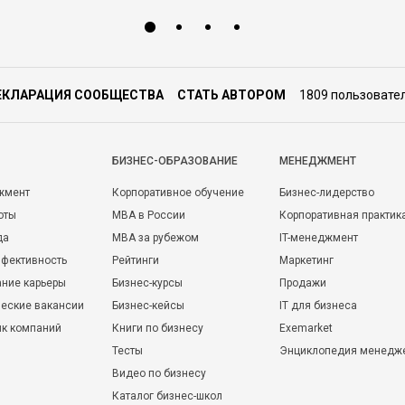
ЕКЛАРАЦИЯ СООБЩЕСТВА
СТАТЬ АВТОРОМ
1809 пользовате
БИЗНЕС-ОБРАЗОВАНИЕ
МЕНЕДЖМЕНТ
жмент
Корпоративное обучение
Бизнес-лидерство
оты
MBA в России
Корпоративная практик
да
MBA за рубежом
IT-менеджмент
фективность
Рейтинги
Маркетинг
ние карьеры
Бизнес-курсы
Продажи
еские вакансии
Бизнес-кейсы
IT для бизнеса
ик компаний
Книги по бизнесу
Exemarket
Тесты
Энциклопедия менедж
Видео по бизнесу
Каталог бизнес-школ