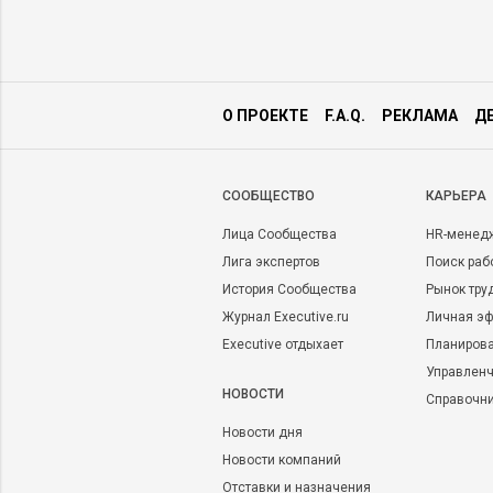
О ПРОЕКТЕ
F.A.Q.
РЕКЛАМА
Д
CООБЩЕСТВО
КАРЬЕРА
Лица Сообщества
HR-менед
Лига экспертов
Поиск раб
История Сообщества
Рынок тру
Журнал Executive.ru
Личная эф
Executive отдыхает
Планирова
Управленч
НОВОСТИ
Справочн
Новости дня
Новости компаний
Отставки и назначения