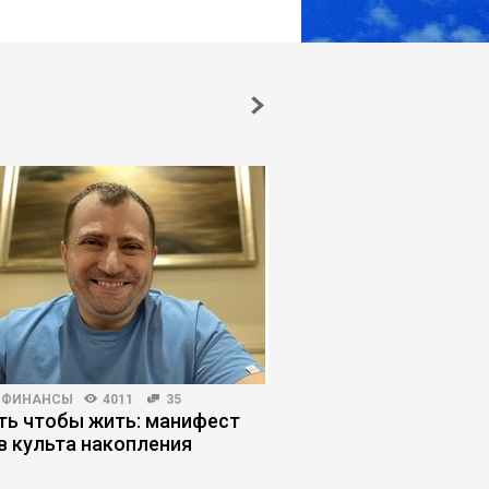
 ФИНАНСЫ
4011
35
КОРПОРАТИВНАЯ ПРАКТИКА
ть чтобы жить: манифест
Укрощение незамени
в культа накопления
сломить сопротивл