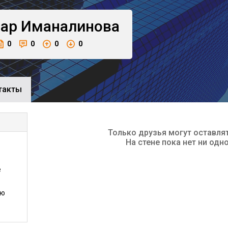
ар
Иманалинова
0
0
0
0
такты
Только друзья могут оставля
На стене пока нет ни одн
е
ию