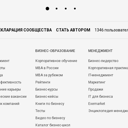
ЕКЛАРАЦИЯ СООБЩЕСТВА
СТАТЬ АВТОРОМ
1346 пользовате
БИЗНЕС-ОБРАЗОВАНИЕ
МЕНЕДЖМЕНТ
жмент
Корпоративное обучение
Бизнес-лидерство
оты
MBA в России
Корпоративная практик
да
MBA за рубежом
IT-менеджмент
фективность
Рейтинги
Маркетинг
ние карьеры
Бизнес-курсы
Продажи
еские вакансии
Бизнес-кейсы
IT для бизнеса
ик компаний
Книги по бизнесу
Exemarket
Тесты
Энциклопедия менедж
Видео по бизнесу
Каталог бизнес-школ