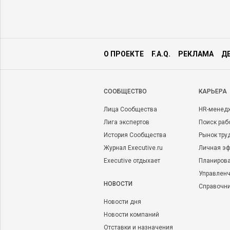
О ПРОЕКТЕ
F.A.Q.
РЕКЛАМА
Д
CООБЩЕСТВО
КАРЬЕРА
Лица Сообщества
HR-менед
Лига экспертов
Поиск раб
История Сообщества
Рынок тру
Журнал Executive.ru
Личная эф
Executive отдыхает
Планирова
Управленч
НОВОСТИ
Справочн
Новости дня
Новости компаний
Отставки и назначения