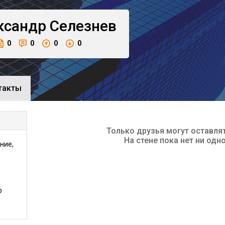
ксандр
Селезнев
0
0
0
0
такты
Только друзья могут оставля
На стене пока нет ни одн
ние,
р