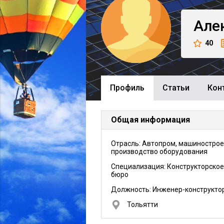
Але
40
Профиль
Cтатьи
Кон
Общая информация
Отрасль: Автопром, машинострое
производство оборудования
Специализация: Конструкторское
бюро
Должность:
Инженер-конструкто
Тольятти