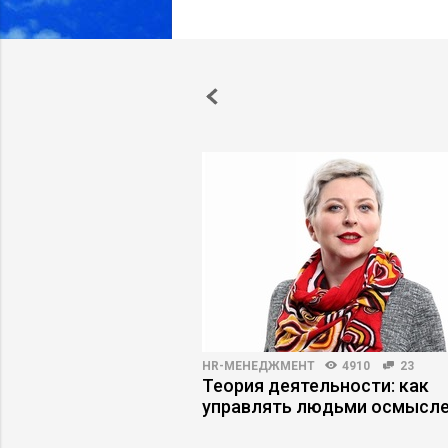
3318
17
HR-МЕНЕДЖМЕНТ
4910
23
работодателя по
Теория деятельности: как
и компании
управлять людьми осмысл