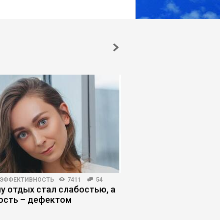
 ЭФФЕКТИВНОСТЬ
7411
54
КОРПОРАТИВНАЯ ПРАКТИКА
у отдых стал слабостью, а
Укрощение незамени
ость – дефектом
сломить сопротивл