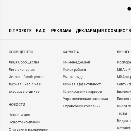
О ПРОЕКТЕ
F.A.Q.
РЕКЛАМА
ДЕКЛАРАЦИЯ СООБЩЕСТВ
CООБЩЕСТВО
КАРЬЕРА
БИЗНЕС
Лица Сообщества
HR-менеджмент
Корпора
Лига экспертов
Поиск работы
MBA в Р
История Сообщества
Рынок труда
MBA за 
Журнал Executive.ru
Личная эффективность
Рейтинг
Executive отдыхает
Планирование карьеры
Бизнес-
Управленческие вакансии
Бизнес-
НОВОСТИ
Справочник компаний
Книги п
Тесты
Новости дня
Видео п
Новости компаний
Каталог
Отставки и назначения