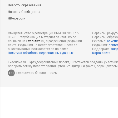
Новости образования
Новости Сообщества
HR-новости
Свидетельство о регистрации СМИ Эл NФС 77-
Сервисы, рекрут
38751. Републикация материалов - только со
Сервисы, образ
ссылкой на
Executive.ru
, с разрешения редакции
Реклама:
adverti
сайта. Редакция не несет ответственности за
Редакция:
conten
высказывания пользователей на сайте.
Поддержка:
supp
Политика обработки персональных данных
Карта сайта
Executive.ru – краудсорсинговый проект, 80% текстов созданы участни
оспорить логику повествования, уточнить цифры и факты, обращайтесь 
18+
Executive.ru © 2000 – 2026.