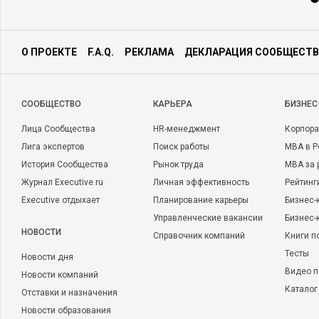
О ПРОЕКТЕ
F.A.Q.
РЕКЛАМА
ДЕКЛАРАЦИЯ СООБЩЕСТВ
CООБЩЕСТВО
КАРЬЕРА
БИЗНЕС
Лица Сообщества
HR-менеджмент
Корпора
Лига экспертов
Поиск работы
MBA в Р
История Сообщества
Рынок труда
MBA за 
Журнал Executive.ru
Личная эффективность
Рейтинг
Executive отдыхает
Планирование карьеры
Бизнес-
Управленческие вакансии
Бизнес-
НОВОСТИ
Справочник компаний
Книги п
Тесты
Новости дня
Видео п
Новости компаний
Каталог
Отставки и назначения
Новости образования