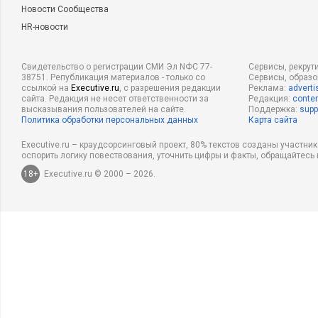
Новости Сообщества
HR-новости
Свидетельство о регистрации СМИ Эл NФС 77-
Сервисы, рекрут
38751. Републикация материалов - только со
Сервисы, образ
ссылкой на
Executive.ru
, с разрешения редакции
Реклама:
adverti
сайта. Редакция не несет ответственности за
Редакция:
conten
высказывания пользователей на сайте.
Поддержка:
supp
Политика обработки персональных данных
Карта сайта
Executive.ru – краудсорсинговый проект, 80% текстов созданы участни
оспорить логику повествования, уточнить цифры и факты, обращайтесь 
18+
Executive.ru © 2000 – 2026.