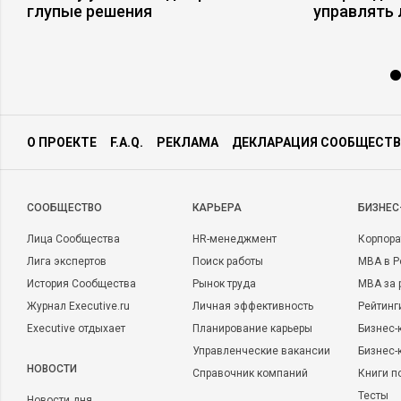
глупые решения
управлять
О ПРОЕКТЕ
F.A.Q.
РЕКЛАМА
ДЕКЛАРАЦИЯ СООБЩЕСТВ
CООБЩЕСТВО
КАРЬЕРА
БИЗНЕС
Лица Сообщества
HR-менеджмент
Корпора
Лига экспертов
Поиск работы
MBA в Р
История Сообщества
Рынок труда
MBA за 
Журнал Executive.ru
Личная эффективность
Рейтинг
Executive отдыхает
Планирование карьеры
Бизнес-
Управленческие вакансии
Бизнес-
НОВОСТИ
Справочник компаний
Книги п
Тесты
Новости дня