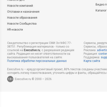
Видео п
Новости компаний
Каталог
Отставки и назначения
Новости образования
Новости Сообщества
HR-новости
Свидетельство о регистрации СМИ Эл NФС 77-
Сервисы, рекрут
38751. Републикация материалов - только со
Сервисы, образ
ссылкой на
Executive.ru
, с разрешения редакции
Реклама:
adverti
сайта. Редакция не несет ответственности за
Редакция:
conten
высказывания пользователей на сайте.
Поддержка:
supp
Политика обработки персональных данных
Карта сайта
Executive.ru – краудсорсинговый проект, 80% текстов созданы участни
оспорить логику повествования, уточнить цифры и факты, обращайтесь 
18+
Executive.ru © 2000 – 2026.