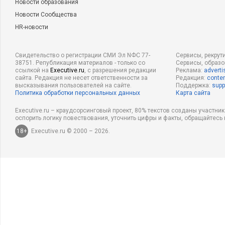
Новости образования
Новости Сообщества
HR-новости
Свидетельство о регистрации СМИ Эл NФС 77-
Сервисы, рекрут
38751. Републикация материалов - только со
Сервисы, образ
ссылкой на
Executive.ru
, с разрешения редакции
Реклама:
adverti
сайта. Редакция не несет ответственности за
Редакция:
conten
высказывания пользователей на сайте.
Поддержка:
supp
Политика обработки персональных данных
Карта сайта
Executive.ru – краудсорсинговый проект, 80% текстов созданы участни
оспорить логику повествования, уточнить цифры и факты, обращайтесь 
18+
Executive.ru © 2000 – 2026.