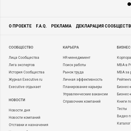
О ПРОЕКТЕ
F.A.Q.
РЕКЛАМА
ДЕКЛАРАЦИЯ СООБЩЕСТВ
CООБЩЕСТВО
КАРЬЕРА
БИЗНЕС
Лица Сообщества
HR-менеджмент
Корпора
Лига экспертов
Поиск работы
MBA в Р
История Сообщества
Рынок труда
MBA за 
Журнал Executive.ru
Личная эффективность
Рейтинг
Executive отдыхает
Планирование карьеры
Бизнес-
Управленческие вакансии
Бизнес-
НОВОСТИ
Справочник компаний
Книги п
Тесты
Новости дня
Видео п
Новости компаний
Каталог
Отставки и назначения