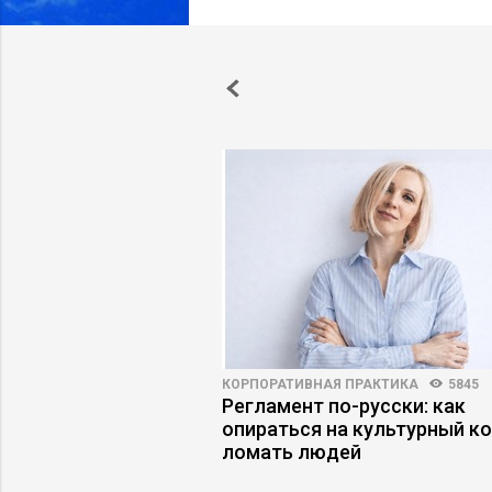
 ФИНАНСЫ
3963
88
КОРПОРАТИВНАЯ ПРАКТИКА
5845
рии: где
Регламент по-русски: как
я экономит время, а
опираться на культурный ко
езна
ломать людей