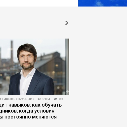
АТИВНОЕ ОБУЧЕНИЕ
3104
93
HR-МЕНЕДЖМЕНТ
3464
ит навыков: как обучать
Как руководители п
дников, когда условия
ловушку продающег
ы постоянно меняются