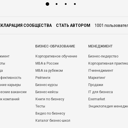
ЕКЛАРАЦИЯ СООБЩЕСТВА
СТАТЬ АВТОРОМ
1001 пользовате
БИЗНЕС-ОБРАЗОВАНИЕ
МЕНЕДЖМЕНТ
жмент
Корпоративное обучение
Бизнес-лидерство
оты
MBA в России
Корпоративная практик
да
MBA за рубежом
IT-менеджмент
фективность
Рейтинги
Маркетинг
ние карьеры
Бизнес-курсы
Продажи
еские вакансии
Бизнес-кейсы
IT для бизнеса
ик компаний
Книги по бизнесу
Exemarket
Тесты
Энциклопедия менедж
Видео по бизнесу
Каталог бизнес-школ