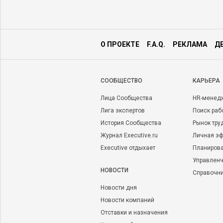
О ПРОЕКТЕ
F.A.Q.
РЕКЛАМА
Д
CООБЩЕСТВО
КАРЬЕРА
Лица Сообщества
HR-менед
Лига экспертов
Поиск раб
История Сообщества
Рынок тру
Журнал Executive.ru
Личная эф
Executive отдыхает
Планирова
Управленч
НОВОСТИ
Справочн
Новости дня
Новости компаний
Отставки и назначения