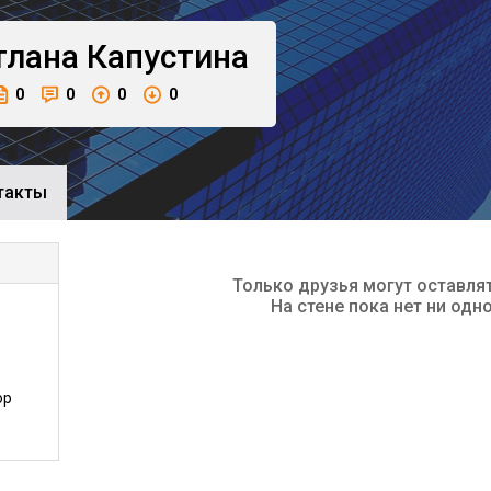
тлана
Капустина
0
0
0
0
такты
Только друзья могут оставля
На стене пока нет ни одн
ор