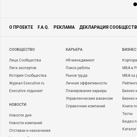
О ПРОЕКТЕ
F.A.Q.
РЕКЛАМА
ДЕКЛАРАЦИЯ СООБЩЕСТВ
CООБЩЕСТВО
КАРЬЕРА
БИЗНЕС
Лица Сообщества
HR-менеджмент
Корпора
Лига экспертов
Поиск работы
MBA в Р
История Сообщества
Рынок труда
MBA за 
Журнал Executive.ru
Личная эффективность
Рейтинг
Executive отдыхает
Планирование карьеры
Бизнес-
Управленческие вакансии
Бизнес-
НОВОСТИ
Справочник компаний
Книги п
Тесты
Новости дня
Видео п
Новости компаний
Каталог
Отставки и назначения