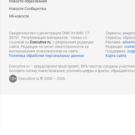
Новости образования
Новости Сообщества
HR-новости
Свидетельство о регистрации СМИ Эл NФС 77-
Сервисы, рекрут
38751. Републикация материалов - только со
Сервисы, образ
ссылкой на
Executive.ru
, с разрешения редакции
Реклама:
adverti
сайта. Редакция не несет ответственности за
Редакция:
conten
высказывания пользователей на сайте.
Поддержка:
supp
Политика обработки персональных данных
Карта сайта
Executive.ru – краудсорсинговый проект, 80% текстов созданы участни
оспорить логику повествования, уточнить цифры и факты, обращайтесь 
18+
Executive.ru © 2000 – 2026.