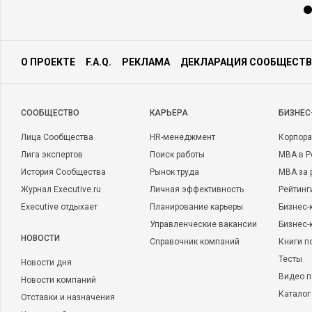
О ПРОЕКТЕ
F.A.Q.
РЕКЛАМА
ДЕКЛАРАЦИЯ СООБЩЕСТВ
CООБЩЕСТВО
КАРЬЕРА
БИЗНЕС
Лица Сообщества
HR-менеджмент
Корпора
Лига экспертов
Поиск работы
MBA в Р
История Сообщества
Рынок труда
MBA за 
Журнал Executive.ru
Личная эффективность
Рейтинг
Executive отдыхает
Планирование карьеры
Бизнес-
Управленческие вакансии
Бизнес-
НОВОСТИ
Справочник компаний
Книги п
Тесты
Новости дня
Видео п
Новости компаний
Каталог
Отставки и назначения