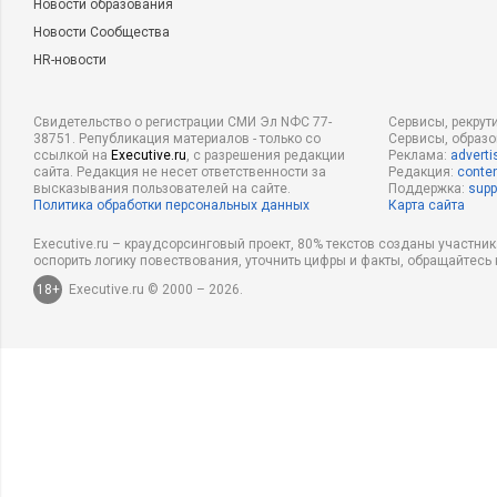
Новости образования
Новости Сообщества
HR-новости
Свидетельство о регистрации СМИ Эл NФС 77-
Сервисы, рекрут
38751. Републикация материалов - только со
Сервисы, образ
ссылкой на
Executive.ru
, с разрешения редакции
Реклама:
adverti
сайта. Редакция не несет ответственности за
Редакция:
conten
высказывания пользователей на сайте.
Поддержка:
supp
Политика обработки персональных данных
Карта сайта
Executive.ru – краудсорсинговый проект, 80% текстов созданы участни
оспорить логику повествования, уточнить цифры и факты, обращайтесь 
18+
Executive.ru © 2000 – 2026.