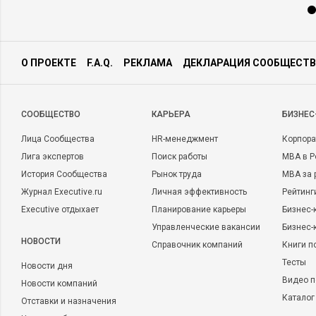
О ПРОЕКТЕ
F.A.Q.
РЕКЛАМА
ДЕКЛАРАЦИЯ СООБЩЕСТВ
CООБЩЕСТВО
КАРЬЕРА
БИЗНЕС
Лица Сообщества
HR-менеджмент
Корпора
Лига экспертов
Поиск работы
MBA в Р
История Сообщества
Рынок труда
MBA за 
Журнал Executive.ru
Личная эффективность
Рейтинг
Executive отдыхает
Планирование карьеры
Бизнес-
Управленческие вакансии
Бизнес-
НОВОСТИ
Справочник компаний
Книги п
Тесты
Новости дня
Видео п
Новости компаний
Каталог
Отставки и назначения