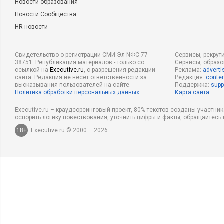
Новости образования
Новости Сообщества
HR-новости
Свидетельство о регистрации СМИ Эл NФС 77-
Сервисы, рекрут
38751. Републикация материалов - только со
Сервисы, образ
ссылкой на
Executive.ru
, с разрешения редакции
Реклама:
adverti
сайта. Редакция не несет ответственности за
Редакция:
conten
высказывания пользователей на сайте.
Поддержка:
supp
Политика обработки персональных данных
Карта сайта
Executive.ru – краудсорсинговый проект, 80% текстов созданы участни
оспорить логику повествования, уточнить цифры и факты, обращайтесь 
18+
Executive.ru © 2000 – 2026.