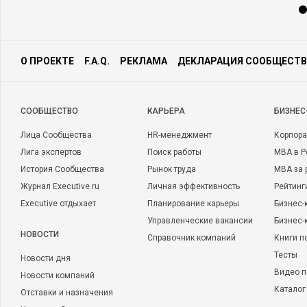
О ПРОЕКТЕ
F.A.Q.
РЕКЛАМА
ДЕКЛАРАЦИЯ СООБЩЕСТВ
CООБЩЕСТВО
КАРЬЕРА
БИЗНЕС
Лица Сообщества
HR-менеджмент
Корпора
Лига экспертов
Поиск работы
MBA в Р
История Сообщества
Рынок труда
MBA за 
Журнал Executive.ru
Личная эффективность
Рейтинг
Executive отдыхает
Планирование карьеры
Бизнес-
Управленческие вакансии
Бизнес-
НОВОСТИ
Справочник компаний
Книги п
Тесты
Новости дня
Видео п
Новости компаний
Каталог
Отставки и назначения