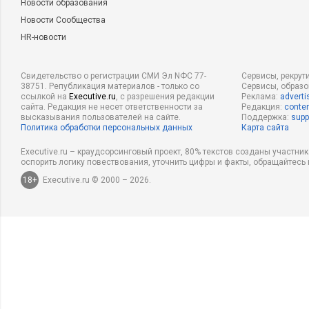
Новости образования
Новости Сообщества
HR-новости
Свидетельство о регистрации СМИ Эл NФС 77-
Сервисы, рекрут
38751. Републикация материалов - только со
Сервисы, образ
ссылкой на
Executive.ru
, с разрешения редакции
Реклама:
adverti
сайта. Редакция не несет ответственности за
Редакция:
conten
высказывания пользователей на сайте.
Поддержка:
supp
Политика обработки персональных данных
Карта сайта
Executive.ru – краудсорсинговый проект, 80% текстов созданы участни
оспорить логику повествования, уточнить цифры и факты, обращайтесь 
18+
Executive.ru © 2000 – 2026.