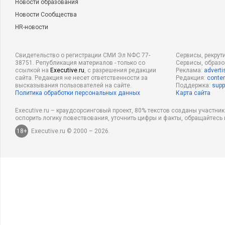
Новости образования
Новости Сообщества
HR-новости
Свидетельство о регистрации СМИ Эл NФС 77-
Сервисы, рекрут
38751. Републикация материалов - только со
Сервисы, образ
ссылкой на
Executive.ru
, с разрешения редакции
Реклама:
adverti
сайта. Редакция не несет ответственности за
Редакция:
conten
высказывания пользователей на сайте.
Поддержка:
supp
Политика обработки персональных данных
Карта сайта
Executive.ru – краудсорсинговый проект, 80% текстов созданы участни
оспорить логику повествования, уточнить цифры и факты, обращайтесь 
18+
Executive.ru © 2000 – 2026.