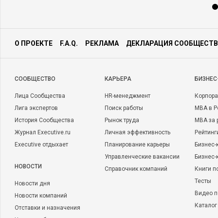
О ПРОЕКТЕ
F.A.Q.
РЕКЛАМА
ДЕКЛАРАЦИЯ СООБЩЕСТВ
CООБЩЕСТВО
КАРЬЕРА
БИЗНЕС
Лица Сообщества
HR-менеджмент
Корпора
Лига экспертов
Поиск работы
MBA в Р
История Сообщества
Рынок труда
MBA за 
Журнал Executive.ru
Личная эффективность
Рейтинг
Executive отдыхает
Планирование карьеры
Бизнес-
Управленческие вакансии
Бизнес-
НОВОСТИ
Справочник компаний
Книги п
Тесты
Новости дня
Видео п
Новости компаний
Каталог
Отставки и назначения