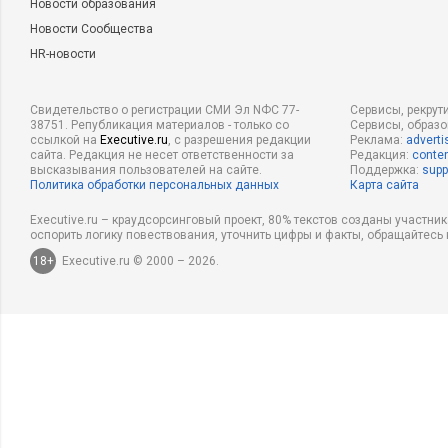
Новости образования
Новости Сообщества
HR-новости
Свидетельство о регистрации СМИ Эл NФС 77-
Сервисы, рекрут
38751. Републикация материалов - только со
Сервисы, образ
ссылкой на
Executive.ru
, с разрешения редакции
Реклама:
adverti
сайта. Редакция не несет ответственности за
Редакция:
conten
высказывания пользователей на сайте.
Поддержка:
supp
Политика обработки персональных данных
Карта сайта
Executive.ru – краудсорсинговый проект, 80% текстов созданы участни
оспорить логику повествования, уточнить цифры и факты, обращайтесь 
18+
Executive.ru © 2000 – 2026.