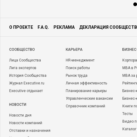
О ПРОЕКТЕ
F.A.Q.
РЕКЛАМА
ДЕКЛАРАЦИЯ СООБЩЕСТВ
CООБЩЕСТВО
КАРЬЕРА
БИЗНЕС
Лица Сообщества
HR-менеджмент
Корпора
Лига экспертов
Поиск работы
MBA в Р
История Сообщества
Рынок труда
MBA за 
Журнал Executive.ru
Личная эффективность
Рейтинг
Executive отдыхает
Планирование карьеры
Бизнес-
Управленческие вакансии
Бизнес-
НОВОСТИ
Справочник компаний
Книги п
Тесты
Новости дня
Видео п
Новости компаний
Каталог
Отставки и назначения