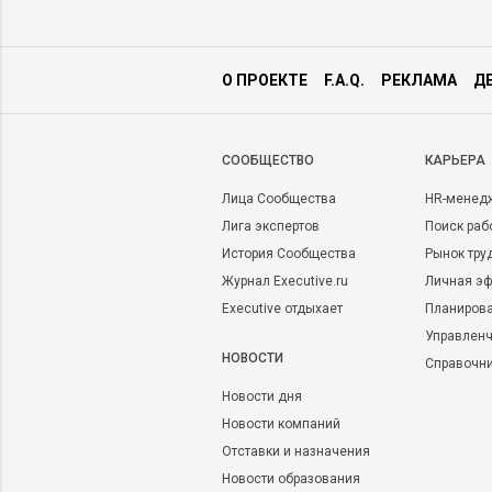
О ПРОЕКТЕ
F.A.Q.
РЕКЛАМА
Д
CООБЩЕСТВО
КАРЬЕРА
Лица Сообщества
HR-менед
Лига экспертов
Поиск раб
История Сообщества
Рынок тру
Журнал Executive.ru
Личная эф
Executive отдыхает
Планирова
Управленч
НОВОСТИ
Справочн
Новости дня
Новости компаний
Отставки и назначения
Новости образования