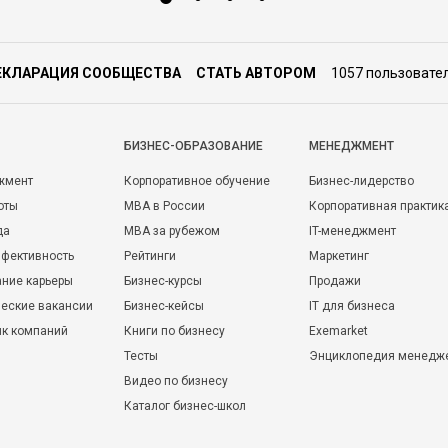
ЕКЛАРАЦИЯ СООБЩЕСТВА
СТАТЬ АВТОРОМ
1057 пользовате
БИЗНЕС-ОБРАЗОВАНИЕ
МЕНЕДЖМЕНТ
жмент
Корпоративное обучение
Бизнес-лидерство
оты
MBA в России
Корпоративная практик
да
MBA за рубежом
IT-менеджмент
фективность
Рейтинги
Маркетинг
ние карьеры
Бизнес-курсы
Продажи
еские вакансии
Бизнес-кейсы
IT для бизнеса
ик компаний
Книги по бизнесу
Exemarket
Тесты
Энциклопедия менедж
Видео по бизнесу
Каталог бизнес-школ