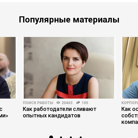
Популярные материалы
ПОИСК РАБОТЫ
20463
105
КОРПОР
с
Как работодатели сливают
Как о
ми»
опытных кандидатов
собст
комп