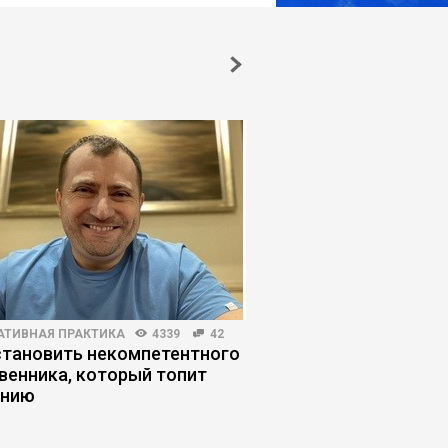
АТИВНАЯ ПРАКТИКА
4339
42
ЛИЧНАЯ ЭФФЕКТИВНОСТЬ
становить некомпетентного
Почему отдых стал 
венника, который топит
усталость – дефект
анию