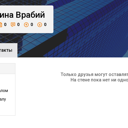
ина
Врабий
0
0
0
0
такты
Только друзья могут оставля
На стене пока нет ни одн
алом
алу