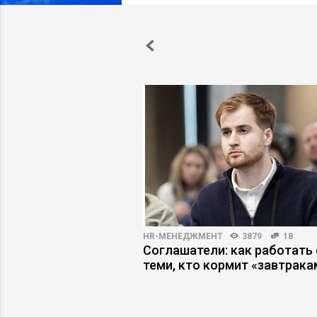
4557
27
HR-МЕНЕДЖМЕНТ
3879
18
elegram: как
Соглашатели: как работать 
 коммуникации
теми, кто кормит «завтрака